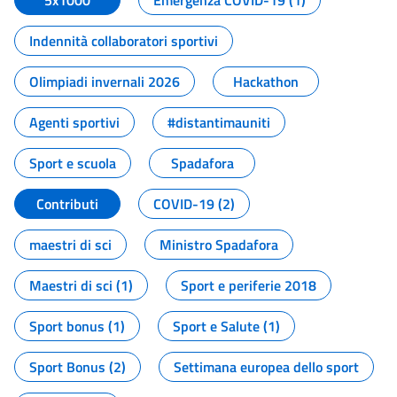
5x1000
Emergenza COVID-19 (1)
Indennità collaboratori sportivi
Olimpiadi invernali 2026
Hackathon
Agenti sportivi
#distantimauniti
Sport e scuola
Spadafora
Contributi
COVID-19 (2)
maestri di sci
Ministro Spadafora
Maestri di sci (1)
Sport e periferie 2018
Sport bonus (1)
Sport e Salute (1)
Sport Bonus (2)
Settimana europea dello sport