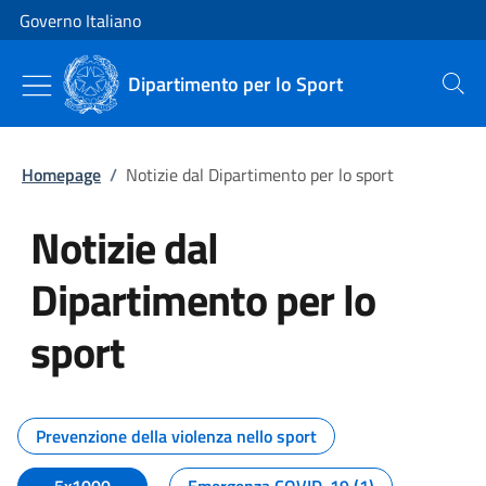
Vai al contenuto
Vai alla navigazione del sito
Governo Italiano
Dipartimento per lo Sport
Cerca
Homepage
/
Notizie dal Dipartimento per lo sport
Notizie dal
Dipartimento per lo
sport
Tutti i contenuti della pagina No
Prevenzione della violenza nello sport