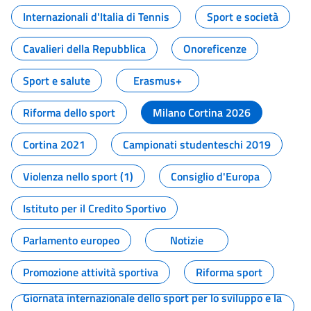
Internazionali d'Italia di Tennis
Sport e società
Cavalieri della Repubblica
Onoreficenze
Sport e salute
Erasmus+
Riforma dello sport
Milano Cortina 2026
Cortina 2021
Campionati studenteschi 2019
Violenza nello sport (1)
Consiglio d'Europa
Istituto per il Credito Sportivo
Parlamento europeo
Notizie
Promozione attività sportiva
Riforma sport
Giornata internazionale dello sport per lo sviluppo e la