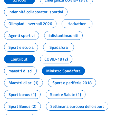
5x1000
Emergenza COVID-19 (1)
Indennità collaboratori sportivi
Olimpiadi invernali 2026
Hackathon
Agenti sportivi
#distantimauniti
Sport e scuola
Spadafora
Contributi
COVID-19 (2)
maestri di sci
Ministro Spadafora
Maestri di sci (1)
Sport e periferie 2018
Sport bonus (1)
Sport e Salute (1)
Sport Bonus (2)
Settimana europea dello sport