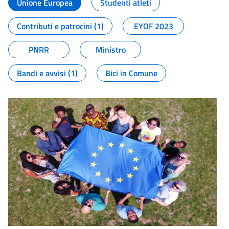
Unione Europea
Studenti atleti
Contributi e patrocini (1)
EYOF 2023
PNRR
Ministro
Bandi e avvisi (1)
Bici in Comune