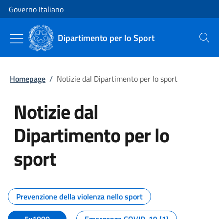
Vai al contenuto
Vai alla navigazione del sito
Governo Italiano
Dipartimento per lo Sport
Cerca
Homepage
/
Notizie dal Dipartimento per lo sport
Notizie dal
Dipartimento per lo
sport
Tutti i contenuti della pagina No
Prevenzione della violenza nello sport