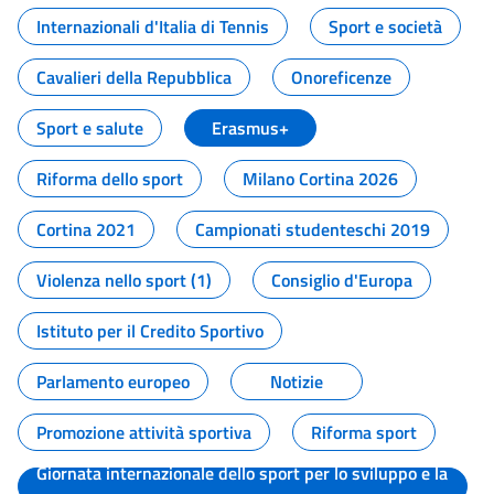
Internazionali d'Italia di Tennis
Sport e società
Cavalieri della Repubblica
Onoreficenze
Sport e salute
Erasmus+
Riforma dello sport
Milano Cortina 2026
Cortina 2021
Campionati studenteschi 2019
Violenza nello sport (1)
Consiglio d'Europa
Istituto per il Credito Sportivo
Parlamento europeo
Notizie
Promozione attività sportiva
Riforma sport
Giornata internazionale dello sport per lo sviluppo e la