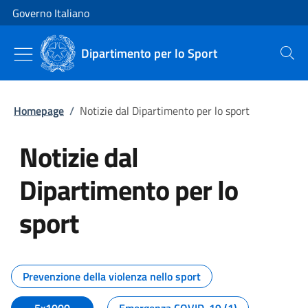
Vai al contenuto
Vai alla navigazione del sito
Governo Italiano
Dipartimento per lo Sport
Cerca
Homepage
/
Notizie dal Dipartimento per lo sport
Notizie dal
Dipartimento per lo
sport
Tutti i contenuti della pagina No
Prevenzione della violenza nello sport