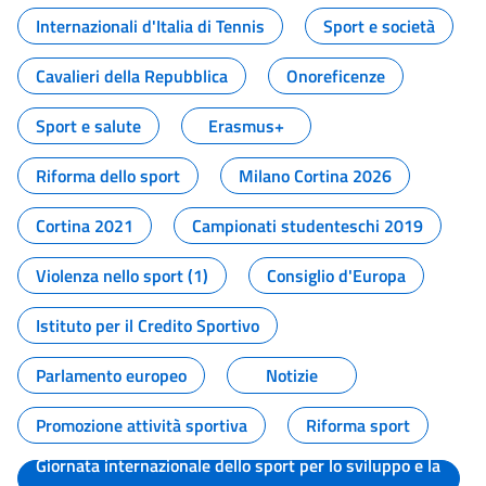
Internazionali d'Italia di Tennis
Sport e società
Cavalieri della Repubblica
Onoreficenze
Sport e salute
Erasmus+
Riforma dello sport
Milano Cortina 2026
Cortina 2021
Campionati studenteschi 2019
Violenza nello sport (1)
Consiglio d'Europa
Istituto per il Credito Sportivo
Parlamento europeo
Notizie
Promozione attività sportiva
Riforma sport
Giornata internazionale dello sport per lo sviluppo e la