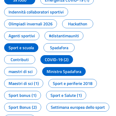
5x1000
Emergenza COVID-19 (1)
Indennità collaboratori sportivi
Olimpiadi invernali 2026
Hackathon
Agenti sportivi
#distantimauniti
Sport e scuola
Spadafora
Contributi
COVID-19 (2)
maestri di sci
Ministro Spadafora
Maestri di sci (1)
Sport e periferie 2018
Sport bonus (1)
Sport e Salute (1)
Sport Bonus (2)
Settimana europea dello sport