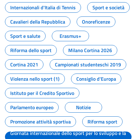
Internazionali d'Italia di Tennis
Sport e società
Cavalieri della Repubblica
Onoreficenze
Sport e salute
Erasmus+
Riforma dello sport
Milano Cortina 2026
Cortina 2021
Campionati studenteschi 2019
Violenza nello sport (1)
Consiglio d'Europa
Istituto per il Credito Sportivo
Parlamento europeo
Notizie
Promozione attività sportiva
Riforma sport
Giornata internazionale dello sport per lo sviluppo e la