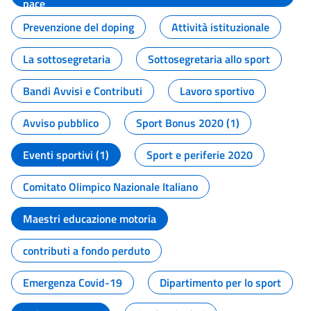
pace
Prevenzione del doping
Attività istituzionale
La sottosegretaria
Sottosegretaria allo sport
Bandi Avvisi e Contributi
Lavoro sportivo
Avviso pubblico
Sport Bonus 2020 (1)
Eventi sportivi (1)
Sport e periferie 2020
Comitato Olimpico Nazionale Italiano
Maestri educazione motoria
contributi a fondo perduto
Emergenza Covid-19
Dipartimento per lo sport