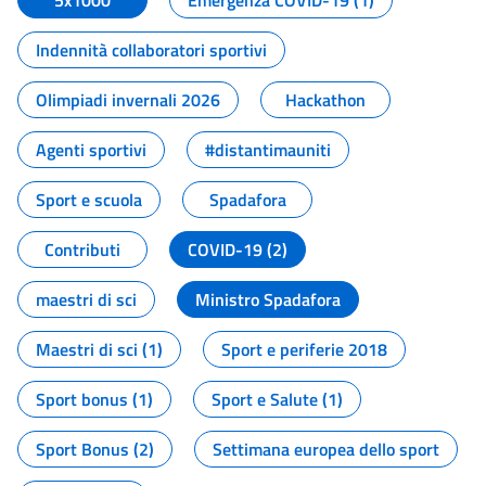
5x1000
Emergenza COVID-19 (1)
Indennità collaboratori sportivi
Olimpiadi invernali 2026
Hackathon
Agenti sportivi
#distantimauniti
Sport e scuola
Spadafora
Contributi
COVID-19 (2)
maestri di sci
Ministro Spadafora
Maestri di sci (1)
Sport e periferie 2018
Sport bonus (1)
Sport e Salute (1)
Sport Bonus (2)
Settimana europea dello sport