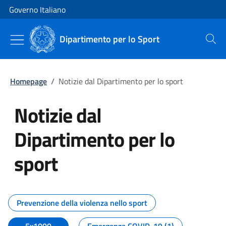
Vai al contenuto
Vai alla navigazione del sito
Governo Italiano
Dipartimento per lo Sport
Cerca
Homepage
/
Notizie dal Dipartimento per lo sport
Notizie dal
Dipartimento per lo
sport
Tutti i contenuti della pagina No
Prevenzione della violenza nello sport