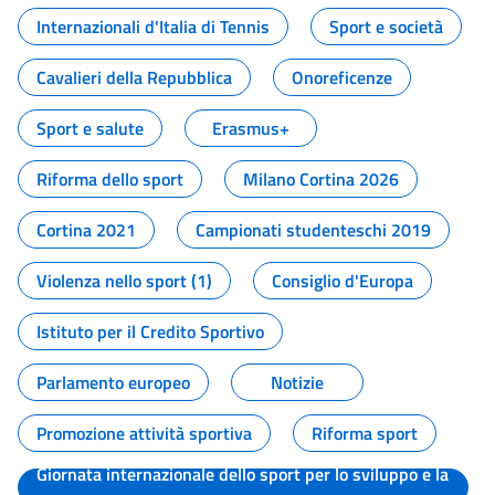
Internazionali d'Italia di Tennis
Sport e società
Cavalieri della Repubblica
Onoreficenze
Sport e salute
Erasmus+
Riforma dello sport
Milano Cortina 2026
Cortina 2021
Campionati studenteschi 2019
Violenza nello sport (1)
Consiglio d'Europa
Istituto per il Credito Sportivo
Parlamento europeo
Notizie
Promozione attività sportiva
Riforma sport
Giornata internazionale dello sport per lo sviluppo e la