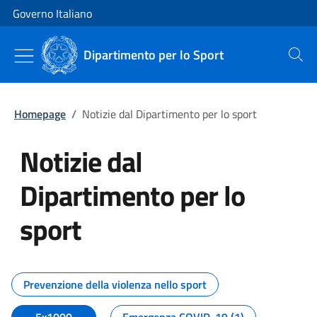
Vai al contenuto
Vai alla navigazione del sito
Governo Italiano
Dipartimento per lo Sport
Cerca
Homepage
/
Notizie dal Dipartimento per lo sport
Notizie dal
Dipartimento per lo
sport
Tutti i contenuti della pagina No
Prevenzione della violenza nello sport