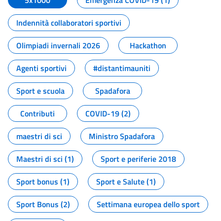
5x1000
Emergenza COVID-19 (1)
Indennità collaboratori sportivi
Olimpiadi invernali 2026
Hackathon
Agenti sportivi
#distantimauniti
Sport e scuola
Spadafora
Contributi
COVID-19 (2)
maestri di sci
Ministro Spadafora
Maestri di sci (1)
Sport e periferie 2018
Sport bonus (1)
Sport e Salute (1)
Sport Bonus (2)
Settimana europea dello sport