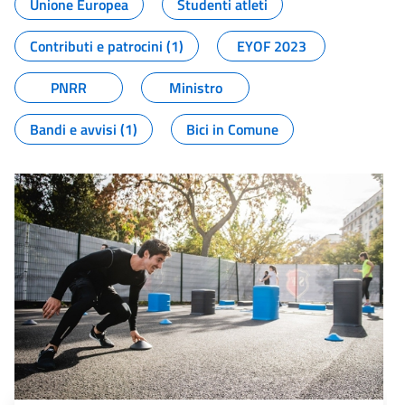
Unione Europea
Studenti atleti
Contributi e patrocini (1)
EYOF 2023
PNRR
Ministro
Bandi e avvisi (1)
Bici in Comune