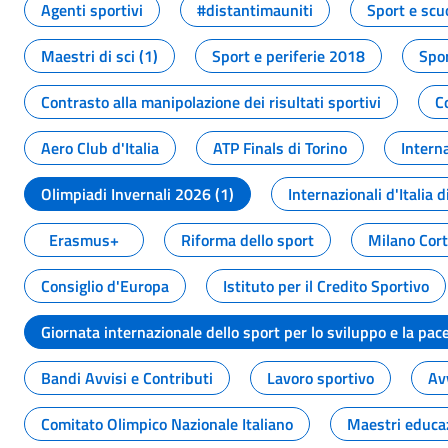
Agenti sportivi
#distantimauniti
Sport e scu
Maestri di sci (1)
Sport e periferie 2018
Spor
Contrasto alla manipolazione dei risultati sportivi
C
Aero Club d'Italia
ATP Finals di Torino
Interna
Olimpiadi Invernali 2026 (1)
Internazionali d'Italia d
Erasmus+
Riforma dello sport
Milano Cor
Consiglio d'Europa
Istituto per il Credito Sportivo
Giornata internazionale dello sport per lo sviluppo e la pac
Bandi Avvisi e Contributi
Lavoro sportivo
Av
Comitato Olimpico Nazionale Italiano
Maestri educa