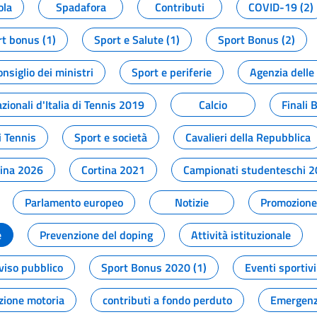
ola
Spadafora
Contributi
COVID-19 (2)
t bonus (1)
Sport e Salute (1)
Sport Bonus (2)
onsiglio dei ministri
Sport e periferie
Agenzia delle
zionali d'Italia di Tennis 2019
Calcio
Finali 
i Tennis
Sport e società
Cavalieri della Repubblica
tina 2026
Cortina 2021
Campionati studenteschi 
Parlamento europeo
Notizie
Promozione 
e
Prevenzione del doping
Attività istituzionale
viso pubblico
Sport Bonus 2020 (1)
Eventi sportivi
zione motoria
contributi a fondo perduto
Emergenz