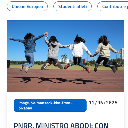
Unione Europea
Studenti atleti
Contributi e 
11/06/2025
image-by-manseok-kim-from-
pixabay
PNRR, MINISTRO ABODI: CON