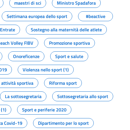
maestri di sci
Ministro Spadafora
Settimana europea dello sport
#beactive
 Entrate
Sostegno alla maternità delle atlete
Beach Volley FIBV
Promozione sportiva
Onoreficenze
Sport e salute
2019
Violenza nello sport (1)
attività sportiva
Riforma sport
La sottosegretaria
Sottosegretaria allo sport
 (1)
Sport e periferie 2020
a Covid-19
Dipartimento per lo sport