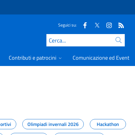
Seguici su:
Cerca
Contributi e patrocini
Comunicazione ed Eventi
t
ortivi
Olimpiadi invernali 2026
Hackathon