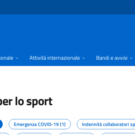
ionale
Attività internazionale
Bandi e avvisi
er lo sport
tizie dal Dipartimento per lo spor
Emergenza COVID-19 (1)
Indennità collaboratori sp