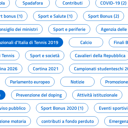
ola
Spadafora
Contributi
COVID-19 (2)
t bonus (1)
Sport e Salute (1)
Sport Bonus (2)
onsiglio dei ministri
Sport e periferie
Agenzia delle
zionali d'Italia di Tennis 2019
Calcio
Finali 
i Tennis
Sport e società
Cavalieri della Repubblica
tina 2026
Cortina 2021
Campionati studenteschi 
Parlamento europeo
Notizie
Promozione 
e
Prevenzione del doping
Attività istituzionale
viso pubblico
Sport Bonus 2020 (1)
Eventi sportivi
zione motoria
contributi a fondo perduto
Emergenz