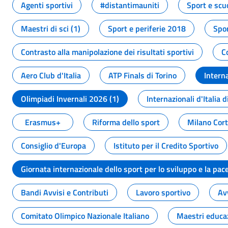
Agenti sportivi
#distantimauniti
Sport e scu
Maestri di sci (1)
Sport e periferie 2018
Spor
Contrasto alla manipolazione dei risultati sportivi
C
Aero Club d'Italia
ATP Finals di Torino
Interna
Olimpiadi Invernali 2026 (1)
Internazionali d'Italia d
Erasmus+
Riforma dello sport
Milano Cor
Consiglio d'Europa
Istituto per il Credito Sportivo
Giornata internazionale dello sport per lo sviluppo e la pac
Bandi Avvisi e Contributi
Lavoro sportivo
Av
Comitato Olimpico Nazionale Italiano
Maestri educa