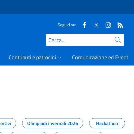
Seguici su:
Cerca
Contributi e patrocini
Comunicazione ed Eventi
t
ortivi
Olimpiadi invernali 2026
Hackathon