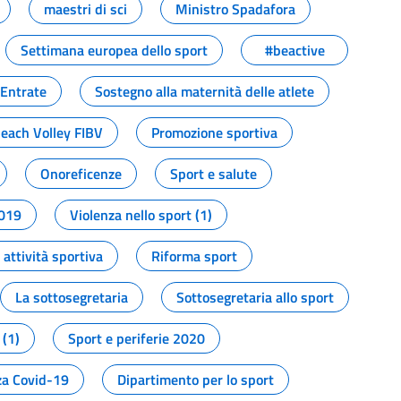
maestri di sci
Ministro Spadafora
Settimana europea dello sport
#beactive
 Entrate
Sostegno alla maternità delle atlete
Beach Volley FIBV
Promozione sportiva
Onoreficenze
Sport e salute
2019
Violenza nello sport (1)
attività sportiva
Riforma sport
La sottosegretaria
Sottosegretaria allo sport
 (1)
Sport e periferie 2020
a Covid-19
Dipartimento per lo sport