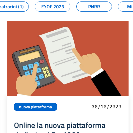
patrocini (1)
EYOF 2023
PNRR
Mi
30/10/2020
nuova piattaforma
Online la nuova piattaforma