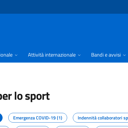
ionale
Attività internazionale
Bandi e avvisi
er lo sport
tizie dal Dipartimento per lo spor
Emergenza COVID-19 (1)
Indennità collaboratori sp