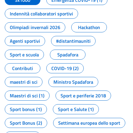
5x1000
Emergenza COVID-19 (1)
Indennità collaboratori sportivi
Olimpiadi invernali 2026
Hackathon
Agenti sportivi
#distantimauniti
Sport e scuola
Spadafora
Contributi
COVID-19 (2)
maestri di sci
Ministro Spadafora
Maestri di sci (1)
Sport e periferie 2018
Sport bonus (1)
Sport e Salute (1)
Sport Bonus (2)
Settimana europea dello sport