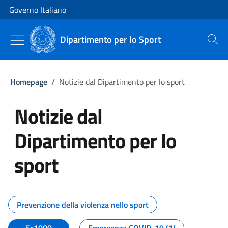
Vai al contenuto
Vai alla navigazione del sito
Governo Italiano
Dipartimento per lo Sport
Cerca
Homepage
/
Notizie dal Dipartimento per lo sport
Notizie dal
Dipartimento per lo
sport
Tutti i contenuti della pagina No
Prevenzione della violenza nello sport