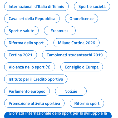
Internazionali d'Italia di Tennis
Sport e società
Cavalieri della Repubblica
Onoreficenze
Sport e salute
Erasmus+
Riforma dello sport
Milano Cortina 2026
Cortina 2021
Campionati studenteschi 2019
Violenza nello sport (1)
Consiglio d'Europa
Istituto per il Credito Sportivo
Parlamento europeo
Notizie
Promozione attività sportiva
Riforma sport
Giornata internazionale dello sport per lo sviluppo e la