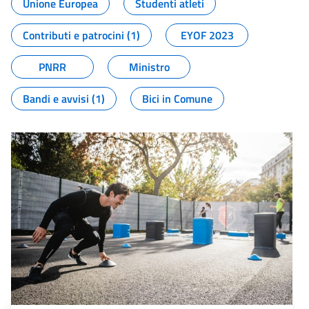
Unione Europea
Studenti atleti
Contributi e patrocini (1)
EYOF 2023
PNRR
Ministro
Bandi e avvisi (1)
Bici in Comune