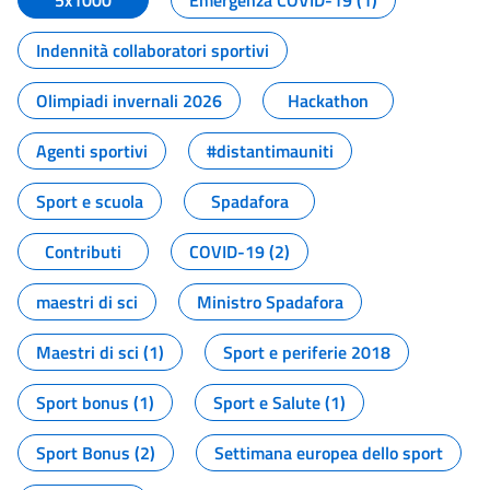
5x1000
Emergenza COVID-19 (1)
Indennità collaboratori sportivi
Olimpiadi invernali 2026
Hackathon
Agenti sportivi
#distantimauniti
Sport e scuola
Spadafora
Contributi
COVID-19 (2)
maestri di sci
Ministro Spadafora
Maestri di sci (1)
Sport e periferie 2018
Sport bonus (1)
Sport e Salute (1)
Sport Bonus (2)
Settimana europea dello sport