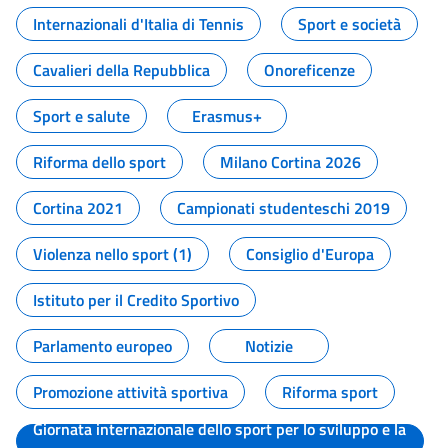
Internazionali d'Italia di Tennis
Sport e società
Cavalieri della Repubblica
Onoreficenze
Sport e salute
Erasmus+
Riforma dello sport
Milano Cortina 2026
Cortina 2021
Campionati studenteschi 2019
Violenza nello sport (1)
Consiglio d'Europa
Istituto per il Credito Sportivo
Parlamento europeo
Notizie
Promozione attività sportiva
Riforma sport
Giornata internazionale dello sport per lo sviluppo e la