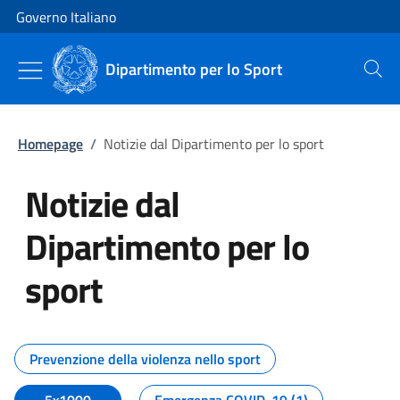
Vai al contenuto
Vai alla navigazione del sito
Governo Italiano
Dipartimento per lo Sport
Cerca
Homepage
/
Notizie dal Dipartimento per lo sport
Notizie dal
Dipartimento per lo
sport
Tutti i contenuti della pagina No
Prevenzione della violenza nello sport