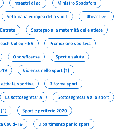
maestri di sci
Ministro Spadafora
Settimana europea dello sport
#beactive
 Entrate
Sostegno alla maternità delle atlete
Beach Volley FIBV
Promozione sportiva
Onoreficenze
Sport e salute
2019
Violenza nello sport (1)
attività sportiva
Riforma sport
La sottosegretaria
Sottosegretaria allo sport
 (1)
Sport e periferie 2020
a Covid-19
Dipartimento per lo sport