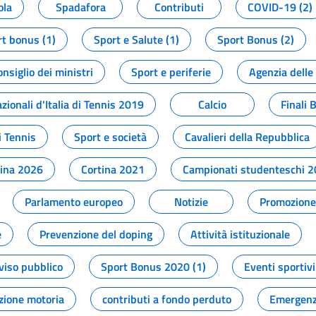
ola
Spadafora
Contributi
COVID-19 (2)
t bonus (1)
Sport e Salute (1)
Sport Bonus (2)
onsiglio dei ministri
Sport e periferie
Agenzia delle
zionali d'Italia di Tennis 2019
Calcio
Finali 
i Tennis
Sport e società
Cavalieri della Repubblica
tina 2026
Cortina 2021
Campionati studenteschi 
Parlamento europeo
Notizie
Promozione 
e
Prevenzione del doping
Attività istituzionale
viso pubblico
Sport Bonus 2020 (1)
Eventi sportivi
zione motoria
contributi a fondo perduto
Emergenz