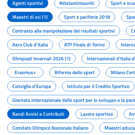
Agenti sportivi
#distantimauniti
Sport e scu
Maestri di sci (1)
Sport e periferie 2018
Spor
Contrasto alla manipolazione dei risultati sportivi
C
Aero Club d'Italia
ATP Finals di Torino
Interna
Olimpiadi Invernali 2026 (1)
Internazionali d'Italia d
Erasmus+
Riforma dello sport
Milano Cor
Consiglio d'Europa
Istituto per il Credito Sportivo
Giornata internazionale dello sport per lo sviluppo e la pac
Bandi Avvisi e Contributi
Lavoro sportivo
Av
Comitato Olimpico Nazionale Italiano
Maestri educa