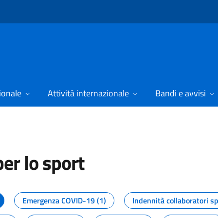
ionale
Attività internazionale
Bandi e avvisi
er lo sport
tizie dal Dipartimento per lo spor
Emergenza COVID-19 (1)
Indennità collaboratori sp