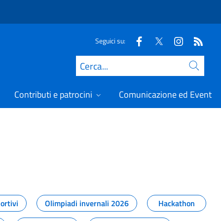
Seguici su:
Cerca
Contributi e patrocini
Comunicazione ed Eventi
t
ortivi
Olimpiadi invernali 2026
Hackathon