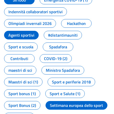
5x1000
Emergenza COVID-19 (1)
Indennità collaboratori sportivi
Olimpiadi invernali 2026
Hackathon
Agenti sportivi
#distantimauniti
Sport e scuola
Spadafora
Contributi
COVID-19 (2)
maestri di sci
Ministro Spadafora
Maestri di sci (1)
Sport e periferie 2018
Sport bonus (1)
Sport e Salute (1)
Sport Bonus (2)
Settimana europea dello sport