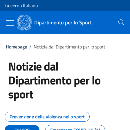
Vai al contenuto
Vai alla navigazione del sito
Governo Italiano
Dipartimento per lo Sport
Cerca
Homepage
/
Notizie dal Dipartimento per lo sport
Notizie dal
Dipartimento per lo
sport
Tutti i contenuti della pagina No
Prevenzione della violenza nello sport