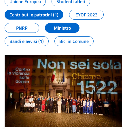
Unione Europea
Studenti atleti
Contributi e patrocini (1)
EYOF 2023
PNRR
Ministro
Bandi e avvisi (1)
Bici in Comune