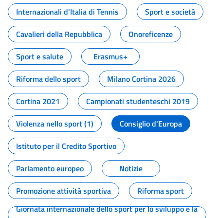
Internazionali d'Italia di Tennis
Sport e società
Cavalieri della Repubblica
Onoreficenze
Sport e salute
Erasmus+
Riforma dello sport
Milano Cortina 2026
Cortina 2021
Campionati studenteschi 2019
Violenza nello sport (1)
Consiglio d'Europa
Istituto per il Credito Sportivo
Parlamento europeo
Notizie
Promozione attività sportiva
Riforma sport
Giornata internazionale dello sport per lo sviluppo e la