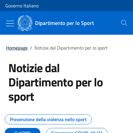
Vai al contenuto
Vai alla navigazione del sito
Governo Italiano
Dipartimento per lo Sport
Cerca
Homepage
/
Notizie dal Dipartimento per lo sport
Notizie dal
Dipartimento per lo
sport
Tutti i contenuti della pagina No
Prevenzione della violenza nello sport