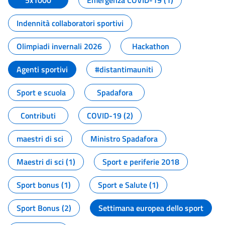
5x1000
Emergenza COVID-19 (1)
Indennità collaboratori sportivi
Olimpiadi invernali 2026
Hackathon
Agenti sportivi
#distantimauniti
Sport e scuola
Spadafora
Contributi
COVID-19 (2)
maestri di sci
Ministro Spadafora
Maestri di sci (1)
Sport e periferie 2018
Sport bonus (1)
Sport e Salute (1)
Sport Bonus (2)
Settimana europea dello sport