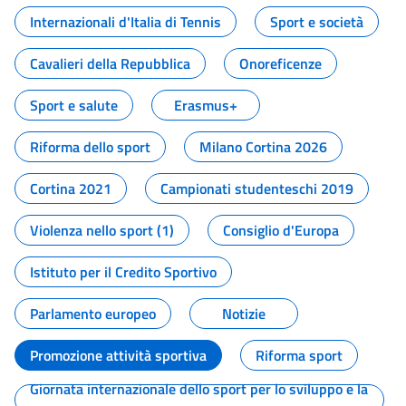
Internazionali d'Italia di Tennis
Sport e società
Cavalieri della Repubblica
Onoreficenze
Sport e salute
Erasmus+
Riforma dello sport
Milano Cortina 2026
Cortina 2021
Campionati studenteschi 2019
Violenza nello sport (1)
Consiglio d'Europa
Istituto per il Credito Sportivo
Parlamento europeo
Notizie
Promozione attività sportiva
Riforma sport
Giornata internazionale dello sport per lo sviluppo e la