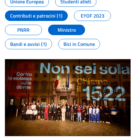
Unione Europea
Studenti atleti
Contributi e patrocini (1)
EYOF 2023
PNRR
Ministro
Bandi e avvisi (1)
Bici in Comune