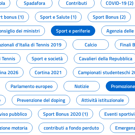
ola
Spadafora
Contributi
COVID-19 (2)
t bonus (1)
Sport e Salute (1)
Sport Bonus (2)
onsiglio dei ministri
Sport e periferie
Agenzia delle
zionali d'Italia di Tennis 2019
Calcio
Finali 
i Tennis
Sport e società
Cavalieri della Repubblica
tina 2026
Cortina 2021
Campionati studenteschi 
Parlamento europeo
Notizie
Promozione 
e
Prevenzione del doping
Attività istituzionale
viso pubblico
Sport Bonus 2020 (1)
Eventi sportivi
zione motoria
contributi a fondo perduto
Emergenz