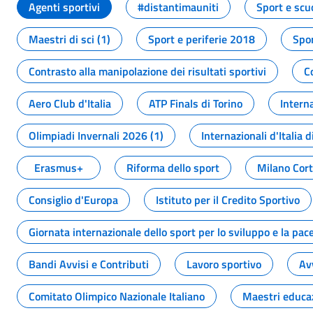
Agenti sportivi
#distantimauniti
Sport e scu
Maestri di sci (1)
Sport e periferie 2018
Spor
Contrasto alla manipolazione dei risultati sportivi
C
Aero Club d'Italia
ATP Finals di Torino
Interna
Olimpiadi Invernali 2026 (1)
Internazionali d'Italia d
Erasmus+
Riforma dello sport
Milano Cor
Consiglio d'Europa
Istituto per il Credito Sportivo
Giornata internazionale dello sport per lo sviluppo e la pac
Bandi Avvisi e Contributi
Lavoro sportivo
Av
Comitato Olimpico Nazionale Italiano
Maestri educa