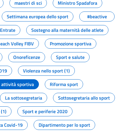
maestri di sci
Ministro Spadafora
Settimana europea dello sport
#beactive
 Entrate
Sostegno alla maternità delle atlete
Beach Volley FIBV
Promozione sportiva
Onoreficenze
Sport e salute
2019
Violenza nello sport (1)
attività sportiva
Riforma sport
La sottosegretaria
Sottosegretaria allo sport
 (1)
Sport e periferie 2020
a Covid-19
Dipartimento per lo sport