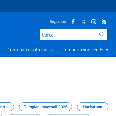
Seguici su:
Cerca
Contributi e patrocini
Comunicazione ed Eventi
t
ortivi
Olimpiadi invernali 2026
Hackathon