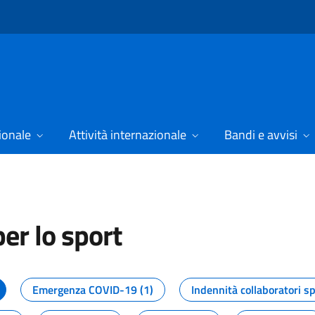
ionale
Attività internazionale
Bandi e avvisi
er lo sport
tizie dal Dipartimento per lo spor
Emergenza COVID-19 (1)
Indennità collaboratori sp