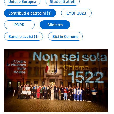
Unione Europea
Studenti atleti
Contributi e patrocini (1)
EYOF 2023
PNRR
Ministro
Bandi e avvisi (1)
Bici in Comune