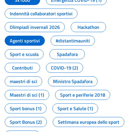
5x1000
Emergenza COVID-19 (1)
Indennità collaboratori sportivi
Olimpiadi invernali 2026
Hackathon
Agenti sportivi
#distantimauniti
Sport e scuola
Spadafora
Contributi
COVID-19 (2)
maestri di sci
Ministro Spadafora
Maestri di sci (1)
Sport e periferie 2018
Sport bonus (1)
Sport e Salute (1)
Sport Bonus (2)
Settimana europea dello sport