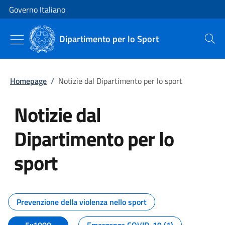
Vai al contenuto
Vai alla navigazione del sito
Governo Italiano
Dipartimento per lo Sport
Cerca
Homepage
/
Notizie dal Dipartimento per lo sport
Notizie dal
Dipartimento per lo
sport
Tutti i contenuti della pagina No
Prevenzione della violenza nello sport