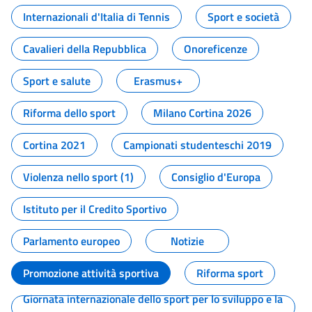
Internazionali d'Italia di Tennis
Sport e società
Cavalieri della Repubblica
Onoreficenze
Sport e salute
Erasmus+
Riforma dello sport
Milano Cortina 2026
Cortina 2021
Campionati studenteschi 2019
Violenza nello sport (1)
Consiglio d'Europa
Istituto per il Credito Sportivo
Parlamento europeo
Notizie
Promozione attività sportiva
Riforma sport
Giornata internazionale dello sport per lo sviluppo e la