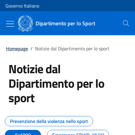
Vai al contenuto
Vai alla navigazione del sito
Governo Italiano
Dipartimento per lo Sport
Cerca
Homepage
/
Notizie dal Dipartimento per lo sport
Notizie dal
Dipartimento per lo
sport
Tutti i contenuti della pagina No
Prevenzione della violenza nello sport