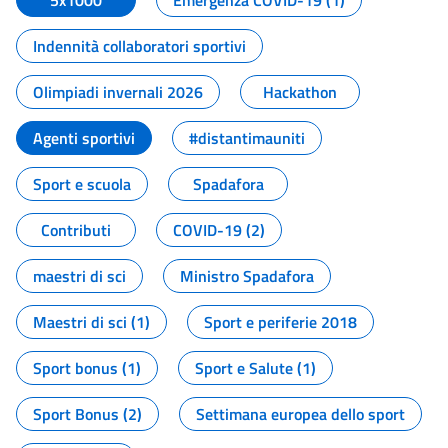
5x1000
Emergenza COVID-19 (1)
Indennità collaboratori sportivi
Olimpiadi invernali 2026
Hackathon
Agenti sportivi
#distantimauniti
Sport e scuola
Spadafora
Contributi
COVID-19 (2)
maestri di sci
Ministro Spadafora
Maestri di sci (1)
Sport e periferie 2018
Sport bonus (1)
Sport e Salute (1)
Sport Bonus (2)
Settimana europea dello sport