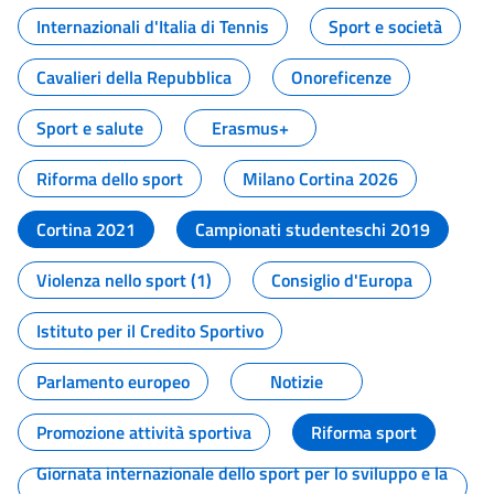
Internazionali d'Italia di Tennis
Sport e società
Cavalieri della Repubblica
Onoreficenze
Sport e salute
Erasmus+
Riforma dello sport
Milano Cortina 2026
Cortina 2021
Campionati studenteschi 2019
Violenza nello sport (1)
Consiglio d'Europa
Istituto per il Credito Sportivo
Parlamento europeo
Notizie
Promozione attività sportiva
Riforma sport
Giornata internazionale dello sport per lo sviluppo e la