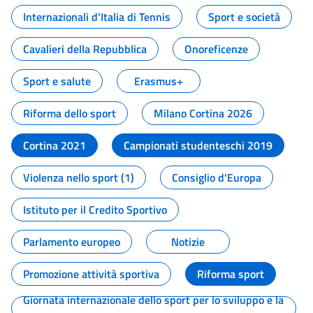
Internazionali d'Italia di Tennis
Sport e società
Cavalieri della Repubblica
Onoreficenze
Sport e salute
Erasmus+
Riforma dello sport
Milano Cortina 2026
Cortina 2021
Campionati studenteschi 2019
Violenza nello sport (1)
Consiglio d'Europa
Istituto per il Credito Sportivo
Parlamento europeo
Notizie
Promozione attività sportiva
Riforma sport
Giornata internazionale dello sport per lo sviluppo e la