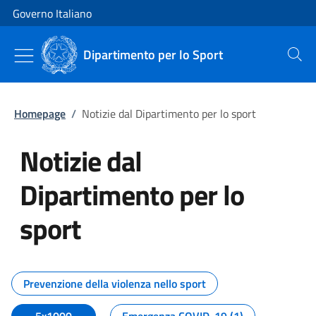
Vai al contenuto
Vai alla navigazione del sito
Governo Italiano
Dipartimento per lo Sport
Cerca
Homepage
/
Notizie dal Dipartimento per lo sport
Notizie dal
Dipartimento per lo
sport
Tutti i contenuti della pagina No
Prevenzione della violenza nello sport