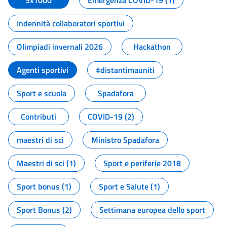
5x1000
Emergenza COVID-19 (1)
Indennità collaboratori sportivi
Olimpiadi invernali 2026
Hackathon
Agenti sportivi
#distantimauniti
Sport e scuola
Spadafora
Contributi
COVID-19 (2)
maestri di sci
Ministro Spadafora
Maestri di sci (1)
Sport e periferie 2018
Sport bonus (1)
Sport e Salute (1)
Sport Bonus (2)
Settimana europea dello sport