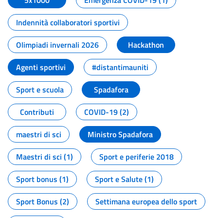
5x1000
Emergenza COVID-19 (1)
Indennità collaboratori sportivi
Olimpiadi invernali 2026
Hackathon
Agenti sportivi
#distantimauniti
Sport e scuola
Spadafora
Contributi
COVID-19 (2)
maestri di sci
Ministro Spadafora
Maestri di sci (1)
Sport e periferie 2018
Sport bonus (1)
Sport e Salute (1)
Sport Bonus (2)
Settimana europea dello sport