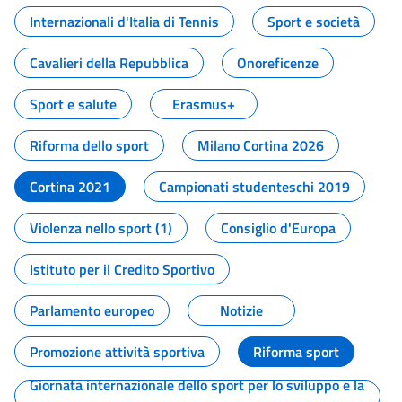
Internazionali d'Italia di Tennis
Sport e società
Cavalieri della Repubblica
Onoreficenze
Sport e salute
Erasmus+
Riforma dello sport
Milano Cortina 2026
Cortina 2021
Campionati studenteschi 2019
Violenza nello sport (1)
Consiglio d'Europa
Istituto per il Credito Sportivo
Parlamento europeo
Notizie
Promozione attività sportiva
Riforma sport
Giornata internazionale dello sport per lo sviluppo e la