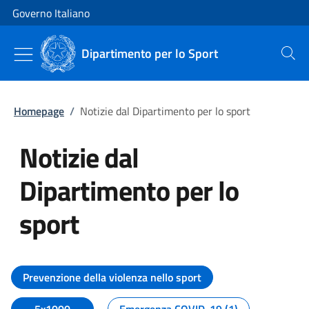
Vai al contenuto
Vai alla navigazione del sito
Governo Italiano
Dipartimento per lo Sport
Cerca
Homepage
/
Notizie dal Dipartimento per lo sport
Notizie dal
Dipartimento per lo
sport
Tutti i contenuti della pagina No
Prevenzione della violenza nello sport