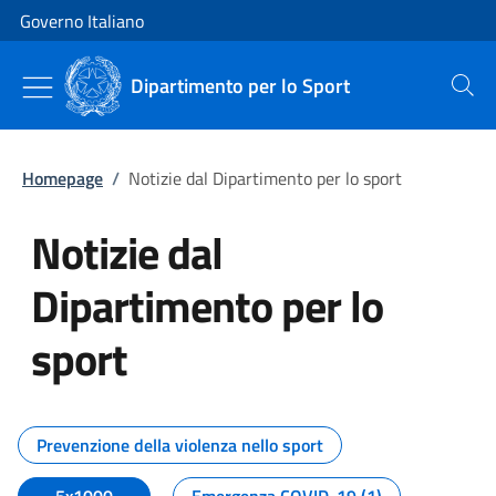
Vai al contenuto
Vai alla navigazione del sito
Governo Italiano
Dipartimento per lo Sport
Cerca
Homepage
/
Notizie dal Dipartimento per lo sport
Notizie dal
Dipartimento per lo
sport
Tutti i contenuti della pagina No
Prevenzione della violenza nello sport