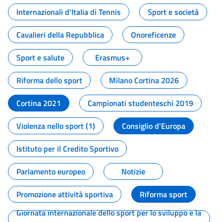
Internazionali d'Italia di Tennis
Sport e società
Cavalieri della Repubblica
Onoreficenze
Sport e salute
Erasmus+
Riforma dello sport
Milano Cortina 2026
Cortina 2021
Campionati studenteschi 2019
Violenza nello sport (1)
Consiglio d'Europa
Istituto per il Credito Sportivo
Parlamento europeo
Notizie
Promozione attività sportiva
Riforma sport
Giornata internazionale dello sport per lo sviluppo e la