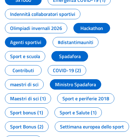
5x1000
Emergenza COVID-19 (1)
Indennità collaboratori sportivi
Olimpiadi invernali 2026
Hackathon
Agenti sportivi
#distantimauniti
Sport e scuola
Spadafora
Contributi
COVID-19 (2)
maestri di sci
Ministro Spadafora
Maestri di sci (1)
Sport e periferie 2018
Sport bonus (1)
Sport e Salute (1)
Sport Bonus (2)
Settimana europea dello sport