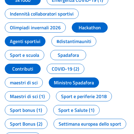
5x1000
Emergenza COVID-19 (1)
Indennità collaboratori sportivi
Olimpiadi invernali 2026
Hackathon
Agenti sportivi
#distantimauniti
Sport e scuola
Spadafora
Contributi
COVID-19 (2)
maestri di sci
Ministro Spadafora
Maestri di sci (1)
Sport e periferie 2018
Sport bonus (1)
Sport e Salute (1)
Sport Bonus (2)
Settimana europea dello sport