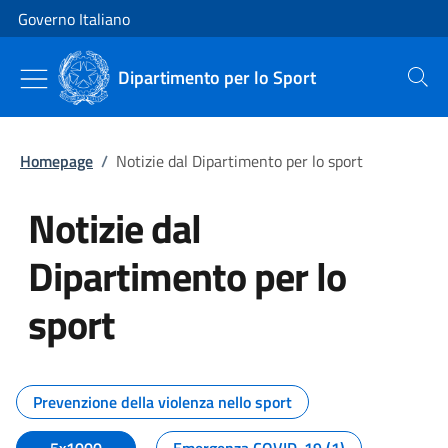
Vai al contenuto
Vai alla navigazione del sito
Governo Italiano
Dipartimento per lo Sport
Cerca
Homepage
/
Notizie dal Dipartimento per lo sport
Notizie dal
Dipartimento per lo
sport
Tutti i contenuti della pagina No
Prevenzione della violenza nello sport