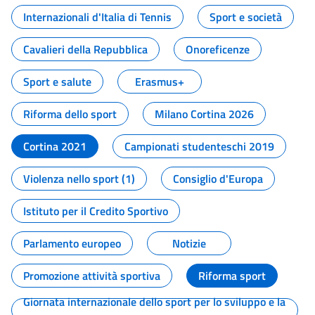
Internazionali d'Italia di Tennis
Sport e società
Cavalieri della Repubblica
Onoreficenze
Sport e salute
Erasmus+
Riforma dello sport
Milano Cortina 2026
Cortina 2021
Campionati studenteschi 2019
Violenza nello sport (1)
Consiglio d'Europa
Istituto per il Credito Sportivo
Parlamento europeo
Notizie
Promozione attività sportiva
Riforma sport
Giornata internazionale dello sport per lo sviluppo e la