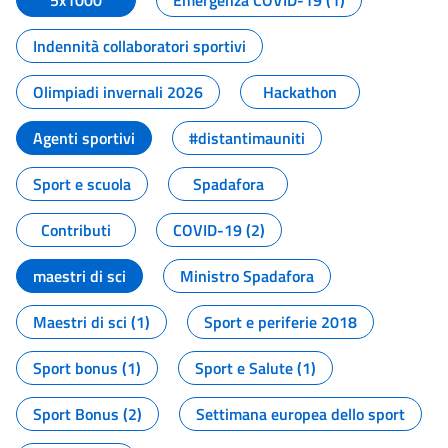
5x1000
Emergenza COVID-19 (1)
Indennità collaboratori sportivi
Olimpiadi invernali 2026
Hackathon
Agenti sportivi
#distantimauniti
Sport e scuola
Spadafora
Contributi
COVID-19 (2)
maestri di sci
Ministro Spadafora
Maestri di sci (1)
Sport e periferie 2018
Sport bonus (1)
Sport e Salute (1)
Sport Bonus (2)
Settimana europea dello sport