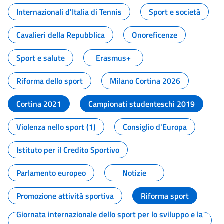
Internazionali d'Italia di Tennis
Sport e società
Cavalieri della Repubblica
Onoreficenze
Sport e salute
Erasmus+
Riforma dello sport
Milano Cortina 2026
Cortina 2021
Campionati studenteschi 2019
Violenza nello sport (1)
Consiglio d'Europa
Istituto per il Credito Sportivo
Parlamento europeo
Notizie
Promozione attività sportiva
Riforma sport
Giornata internazionale dello sport per lo sviluppo e la