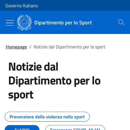
Vai al contenuto
Vai alla navigazione del sito
Governo Italiano
Dipartimento per lo Sport
Cerca
Homepage
/
Notizie dal Dipartimento per lo sport
Notizie dal
Dipartimento per lo
sport
Tutti i contenuti della pagina No
Prevenzione della violenza nello sport