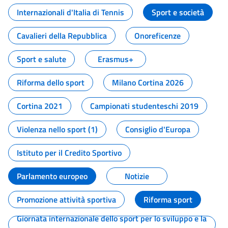
Internazionali d'Italia di Tennis
Sport e società
Cavalieri della Repubblica
Onoreficenze
Sport e salute
Erasmus+
Riforma dello sport
Milano Cortina 2026
Cortina 2021
Campionati studenteschi 2019
Violenza nello sport (1)
Consiglio d'Europa
Istituto per il Credito Sportivo
Parlamento europeo
Notizie
Promozione attività sportiva
Riforma sport
Giornata internazionale dello sport per lo sviluppo e la