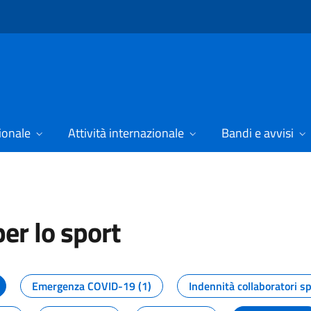
ionale
Attività internazionale
Bandi e avvisi
er lo sport
tizie dal Dipartimento per lo spor
Emergenza COVID-19 (1)
Indennità collaboratori sp