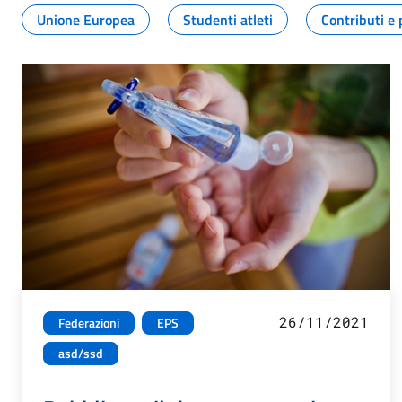
Unione Europea
Studenti atleti
Contributi e 
26/11/2021
Federazioni
EPS
asd/ssd