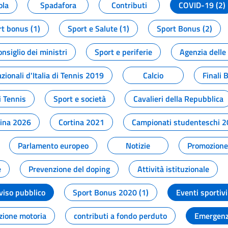
ola
Spadafora
Contributi
COVID-19 (2)
t bonus (1)
Sport e Salute (1)
Sport Bonus (2)
onsiglio dei ministri
Sport e periferie
Agenzia delle
zionali d'Italia di Tennis 2019
Calcio
Finali 
i Tennis
Sport e società
Cavalieri della Repubblica
tina 2026
Cortina 2021
Campionati studenteschi 
Parlamento europeo
Notizie
Promozione 
e
Prevenzione del doping
Attività istituzionale
viso pubblico
Sport Bonus 2020 (1)
Eventi sportivi
zione motoria
contributi a fondo perduto
Emergenz