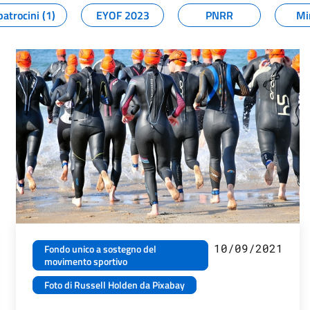
patrocini (1)
EYOF 2023
PNRR
Mi
10/09/2021
Fondo unico a sostegno del
movimento sportivo
Foto di Russell Holden da Pixabay