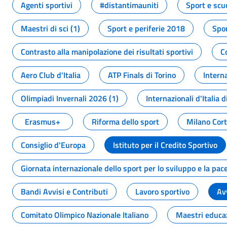
Agenti sportivi
#distantimauniti
Sport e scu
Maestri di sci (1)
Sport e periferie 2018
Spor
Contrasto alla manipolazione dei risultati sportivi
C
Aero Club d'Italia
ATP Finals di Torino
Interna
Olimpiadi Invernali 2026 (1)
Internazionali d'Italia d
Erasmus+
Riforma dello sport
Milano Cor
Consiglio d'Europa
Istituto per il Credito Sportivo
Giornata internazionale dello sport per lo sviluppo e la pac
Bandi Avvisi e Contributi
Lavoro sportivo
Av
Comitato Olimpico Nazionale Italiano
Maestri educa