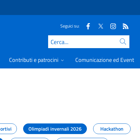
Seguici su:
Cerca
Contributi e patrocini
Comunicazione ed Eventi
t
ortivi
Olimpiadi invernali 2026
Hackathon