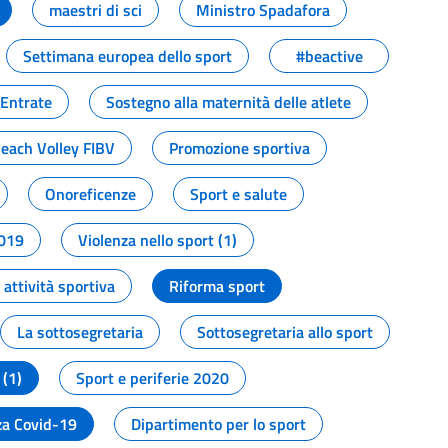
maestri di sci
Ministro Spadafora
Settimana europea dello sport
#beactive
 Entrate
Sostegno alla maternità delle atlete
Beach Volley FIBV
Promozione sportiva
Onoreficenze
Sport e salute
2019
Violenza nello sport (1)
attività sportiva
Riforma sport
La sottosegretaria
Sottosegretaria allo sport
 (1)
Sport e periferie 2020
a Covid-19
Dipartimento per lo sport