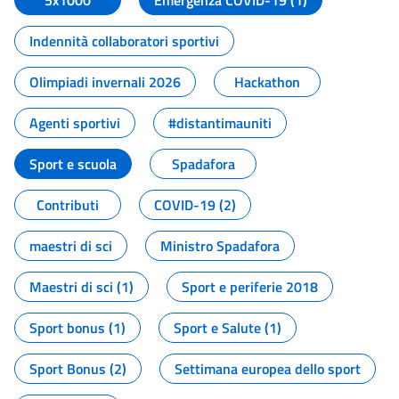
5x1000
Emergenza COVID-19 (1)
Indennità collaboratori sportivi
Olimpiadi invernali 2026
Hackathon
Agenti sportivi
#distantimauniti
Sport e scuola
Spadafora
Contributi
COVID-19 (2)
maestri di sci
Ministro Spadafora
Maestri di sci (1)
Sport e periferie 2018
Sport bonus (1)
Sport e Salute (1)
Sport Bonus (2)
Settimana europea dello sport