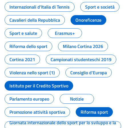
Internazionali d'Italia di Tennis
Sport e società
Cavalieri della Repubblica
Onoreficenze
Sport e salute
Erasmus+
Riforma dello sport
Milano Cortina 2026
Cortina 2021
Campionati studenteschi 2019
Violenza nello sport (1)
Consiglio d'Europa
Istituto per il Credito Sportivo
Parlamento europeo
Notizie
Promozione attività sportiva
Riforma sport
Giornata internazionale dello sport per lo sviluppo e la