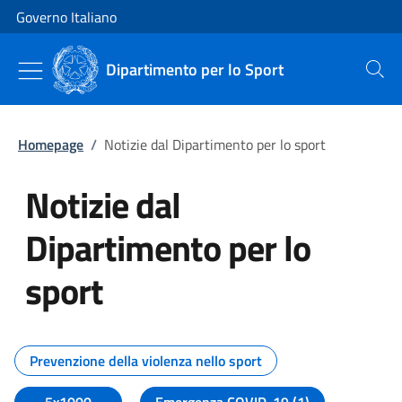
Vai al contenuto
Vai alla navigazione del sito
Governo Italiano
Dipartimento per lo Sport
Cerca
Homepage
/
Notizie dal Dipartimento per lo sport
Notizie dal
Dipartimento per lo
sport
Tutti i contenuti della pagina No
Prevenzione della violenza nello sport