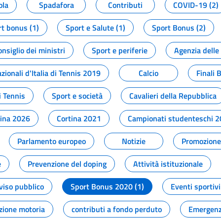
ola
Spadafora
Contributi
COVID-19 (2)
t bonus (1)
Sport e Salute (1)
Sport Bonus (2)
onsiglio dei ministri
Sport e periferie
Agenzia delle
zionali d'Italia di Tennis 2019
Calcio
Finali 
i Tennis
Sport e società
Cavalieri della Repubblica
tina 2026
Cortina 2021
Campionati studenteschi 
Parlamento europeo
Notizie
Promozione 
e
Prevenzione del doping
Attività istituzionale
viso pubblico
Sport Bonus 2020 (1)
Eventi sportivi
zione motoria
contributi a fondo perduto
Emergenz