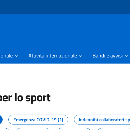
ionale
Attività internazionale
Bandi e avvisi
er lo sport
tizie dal Dipartimento per lo spor
Emergenza COVID-19 (1)
Indennità collaboratori sp