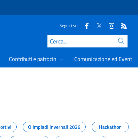
Seguici su:
Cerca
Contributi e patrocini
Comunicazione ed Eventi
t
ortivi
Olimpiadi invernali 2026
Hackathon