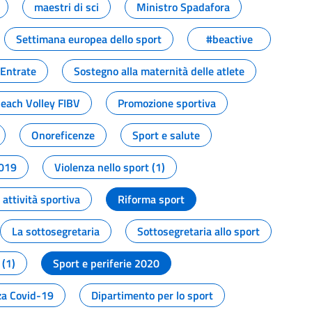
maestri di sci
Ministro Spadafora
Settimana europea dello sport
#beactive
 Entrate
Sostegno alla maternità delle atlete
Beach Volley FIBV
Promozione sportiva
Onoreficenze
Sport e salute
2019
Violenza nello sport (1)
attività sportiva
Riforma sport
La sottosegretaria
Sottosegretaria allo sport
 (1)
Sport e periferie 2020
a Covid-19
Dipartimento per lo sport