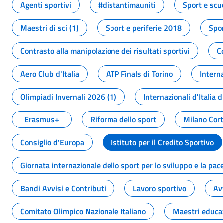
Agenti sportivi
#distantimauniti
Sport e scu
Maestri di sci (1)
Sport e periferie 2018
Spor
Contrasto alla manipolazione dei risultati sportivi
C
Aero Club d'Italia
ATP Finals di Torino
Interna
Olimpiadi Invernali 2026 (1)
Internazionali d'Italia d
Erasmus+
Riforma dello sport
Milano Cor
Consiglio d'Europa
Istituto per il Credito Sportivo
Giornata internazionale dello sport per lo sviluppo e la pac
Bandi Avvisi e Contributi
Lavoro sportivo
Av
Comitato Olimpico Nazionale Italiano
Maestri educa