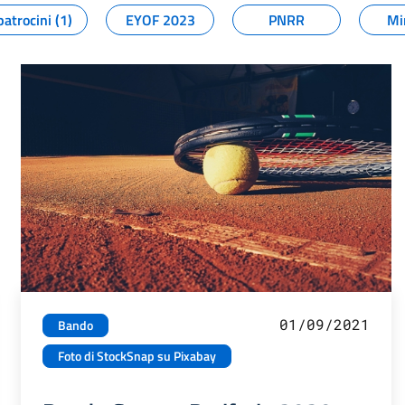
patrocini (1)
EYOF 2023
PNRR
Mi
01/09/2021
Bando
Foto di StockSnap su Pixabay