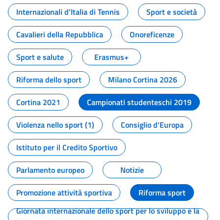
Internazionali d'Italia di Tennis
Sport e società
Cavalieri della Repubblica
Onoreficenze
Sport e salute
Erasmus+
Riforma dello sport
Milano Cortina 2026
Cortina 2021
Campionati studenteschi 2019
Violenza nello sport (1)
Consiglio d'Europa
Istituto per il Credito Sportivo
Parlamento europeo
Notizie
Promozione attività sportiva
Riforma sport
Giornata internazionale dello sport per lo sviluppo e la