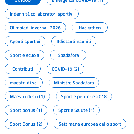
5x1000
Emergenza COVID-19 (1)
Indennità collaboratori sportivi
Olimpiadi invernali 2026
Hackathon
Agenti sportivi
#distantimauniti
Sport e scuola
Spadafora
Contributi
COVID-19 (2)
maestri di sci
Ministro Spadafora
Maestri di sci (1)
Sport e periferie 2018
Sport bonus (1)
Sport e Salute (1)
Sport Bonus (2)
Settimana europea dello sport