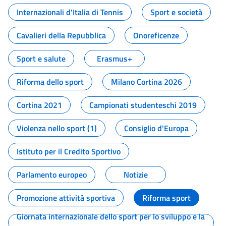
Internazionali d'Italia di Tennis
Sport e società
Cavalieri della Repubblica
Onoreficenze
Sport e salute
Erasmus+
Riforma dello sport
Milano Cortina 2026
Cortina 2021
Campionati studenteschi 2019
Violenza nello sport (1)
Consiglio d'Europa
Istituto per il Credito Sportivo
Parlamento europeo
Notizie
Promozione attività sportiva
Riforma sport
Giornata internazionale dello sport per lo sviluppo e la