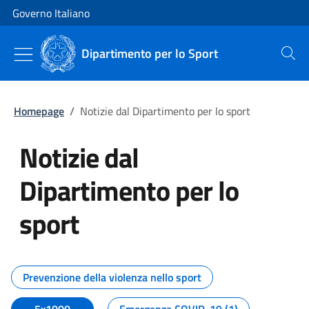
Vai al contenuto
Vai alla navigazione del sito
Governo Italiano
Dipartimento per lo Sport
Cerca
Homepage
/
Notizie dal Dipartimento per lo sport
Notizie dal
Dipartimento per lo
sport
Tutti i contenuti della pagina No
Prevenzione della violenza nello sport