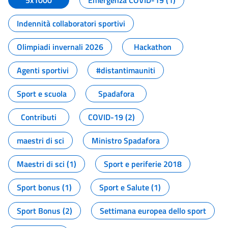
5x1000
Emergenza COVID-19 (1)
Indennità collaboratori sportivi
Olimpiadi invernali 2026
Hackathon
Agenti sportivi
#distantimauniti
Sport e scuola
Spadafora
Contributi
COVID-19 (2)
maestri di sci
Ministro Spadafora
Maestri di sci (1)
Sport e periferie 2018
Sport bonus (1)
Sport e Salute (1)
Sport Bonus (2)
Settimana europea dello sport