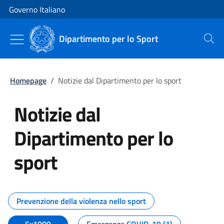
Vai al contenuto
Vai alla navigazione del sito
Governo Italiano
Dipartimento per lo Sport
Cerca
Homepage
/
Notizie dal Dipartimento per lo sport
Notizie dal
Dipartimento per lo
sport
Tutti i contenuti della pagina No
Prevenzione della violenza nello sport