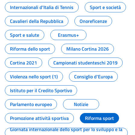
Internazionali d'Italia di Tennis
Sport e società
Cavalieri della Repubblica
Onoreficenze
Sport e salute
Erasmus+
Riforma dello sport
Milano Cortina 2026
Cortina 2021
Campionati studenteschi 2019
Violenza nello sport (1)
Consiglio d'Europa
Istituto per il Credito Sportivo
Parlamento europeo
Notizie
Promozione attività sportiva
Riforma sport
Giornata internazionale dello sport per lo sviluppo e la