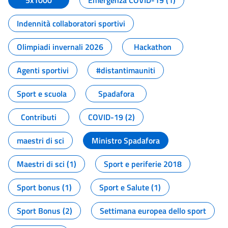
5x1000
Emergenza COVID-19 (1)
Indennità collaboratori sportivi
Olimpiadi invernali 2026
Hackathon
Agenti sportivi
#distantimauniti
Sport e scuola
Spadafora
Contributi
COVID-19 (2)
maestri di sci
Ministro Spadafora
Maestri di sci (1)
Sport e periferie 2018
Sport bonus (1)
Sport e Salute (1)
Sport Bonus (2)
Settimana europea dello sport