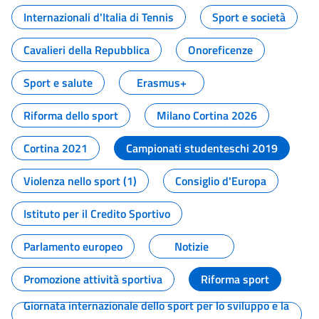
Internazionali d'Italia di Tennis
Sport e società
Cavalieri della Repubblica
Onoreficenze
Sport e salute
Erasmus+
Riforma dello sport
Milano Cortina 2026
Cortina 2021
Campionati studenteschi 2019
Violenza nello sport (1)
Consiglio d'Europa
Istituto per il Credito Sportivo
Parlamento europeo
Notizie
Promozione attività sportiva
Riforma sport
Giornata internazionale dello sport per lo sviluppo e la