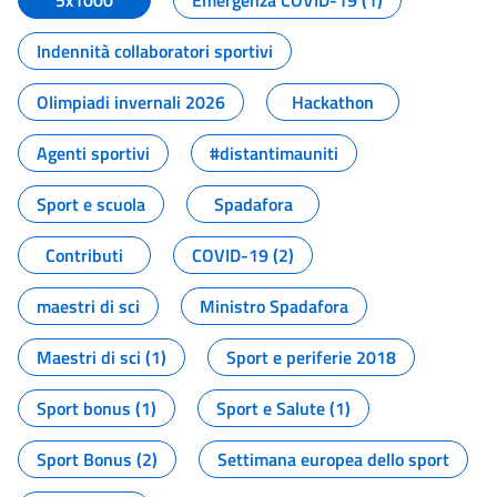
5x1000
Emergenza COVID-19 (1)
Indennità collaboratori sportivi
Olimpiadi invernali 2026
Hackathon
Agenti sportivi
#distantimauniti
Sport e scuola
Spadafora
Contributi
COVID-19 (2)
maestri di sci
Ministro Spadafora
Maestri di sci (1)
Sport e periferie 2018
Sport bonus (1)
Sport e Salute (1)
Sport Bonus (2)
Settimana europea dello sport