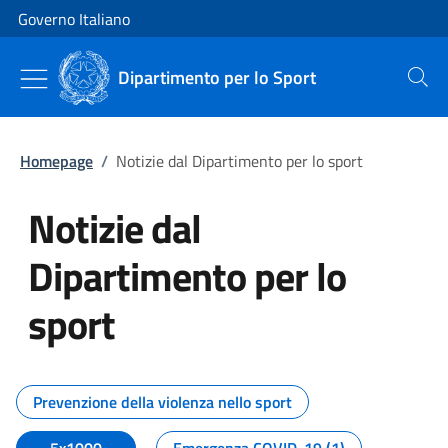
Vai al contenuto
Vai alla navigazione del sito
Governo Italiano
Dipartimento per lo Sport
Cerca
Homepage
/
Notizie dal Dipartimento per lo sport
Notizie dal
Dipartimento per lo
sport
Tutti i contenuti della pagina No
Prevenzione della violenza nello sport