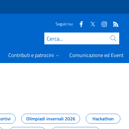
Seguici su:
Cerca
Contributi e patrocini
Comunicazione ed Eventi
t
ortivi
Olimpiadi invernali 2026
Hackathon