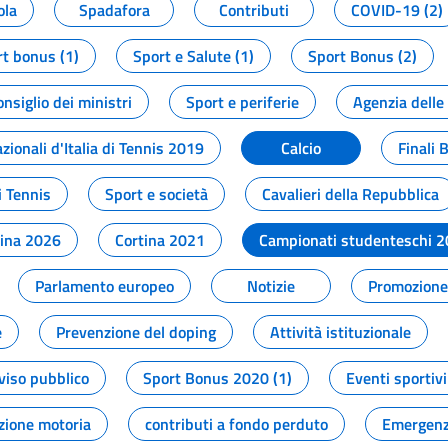
ola
Spadafora
Contributi
COVID-19 (2)
t bonus (1)
Sport e Salute (1)
Sport Bonus (2)
onsiglio dei ministri
Sport e periferie
Agenzia delle
zionali d'Italia di Tennis 2019
Calcio
Finali 
i Tennis
Sport e società
Cavalieri della Repubblica
tina 2026
Cortina 2021
Campionati studenteschi 
Parlamento europeo
Notizie
Promozione 
e
Prevenzione del doping
Attività istituzionale
viso pubblico
Sport Bonus 2020 (1)
Eventi sportivi
zione motoria
contributi a fondo perduto
Emergenz