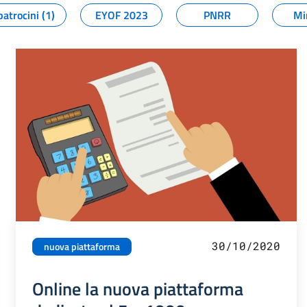
patrocini (1)
EYOF 2023
PNRR
Mi
30/10/2020
nuova piattaforma
Online la nuova piattaforma