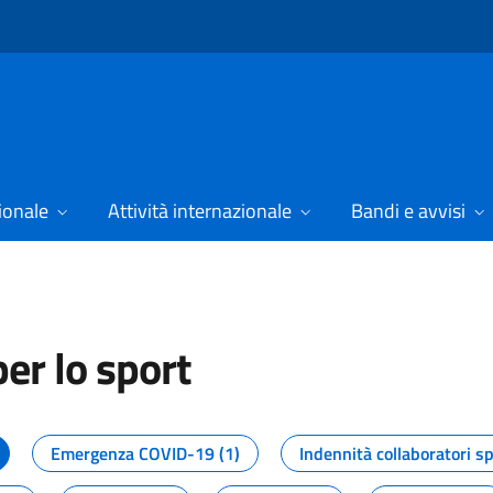
ionale
Attività internazionale
Bandi e avvisi
er lo sport
tizie dal Dipartimento per lo spor
Emergenza COVID-19 (1)
Indennità collaboratori sp