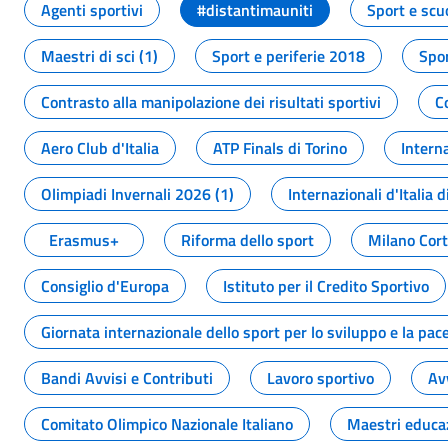
Agenti sportivi
#distantimauniti
Sport e scu
Maestri di sci (1)
Sport e periferie 2018
Spor
Contrasto alla manipolazione dei risultati sportivi
C
Aero Club d'Italia
ATP Finals di Torino
Interna
Olimpiadi Invernali 2026 (1)
Internazionali d'Italia d
Erasmus+
Riforma dello sport
Milano Cor
Consiglio d'Europa
Istituto per il Credito Sportivo
Giornata internazionale dello sport per lo sviluppo e la pac
Bandi Avvisi e Contributi
Lavoro sportivo
Av
Comitato Olimpico Nazionale Italiano
Maestri educa