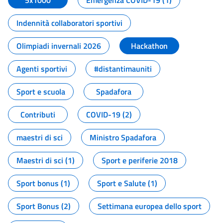
5x1000
Emergenza COVID-19 (1)
Indennità collaboratori sportivi
Olimpiadi invernali 2026
Hackathon
Agenti sportivi
#distantimauniti
Sport e scuola
Spadafora
Contributi
COVID-19 (2)
maestri di sci
Ministro Spadafora
Maestri di sci (1)
Sport e periferie 2018
Sport bonus (1)
Sport e Salute (1)
Sport Bonus (2)
Settimana europea dello sport