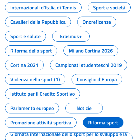
Internazionali d'Italia di Tennis
Sport e società
Cavalieri della Repubblica
Onoreficenze
Sport e salute
Erasmus+
Riforma dello sport
Milano Cortina 2026
Cortina 2021
Campionati studenteschi 2019
Violenza nello sport (1)
Consiglio d'Europa
Istituto per il Credito Sportivo
Parlamento europeo
Notizie
Promozione attività sportiva
Riforma sport
Giornata internazionale dello sport per lo sviluppo e la