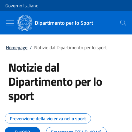
Vai al contenuto
Vai alla navigazione del sito
Governo Italiano
Dipartimento per lo Sport
Cerca
Homepage
/
Notizie dal Dipartimento per lo sport
Notizie dal
Dipartimento per lo
sport
Tutti i contenuti della pagina No
Prevenzione della violenza nello sport