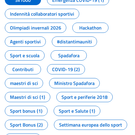
5x1000
Emergenza COVID-19 (1)
Indennità collaboratori sportivi
Olimpiadi invernali 2026
Hackathon
Agenti sportivi
#distantimauniti
Sport e scuola
Spadafora
Contributi
COVID-19 (2)
maestri di sci
Ministro Spadafora
Maestri di sci (1)
Sport e periferie 2018
Sport bonus (1)
Sport e Salute (1)
Sport Bonus (2)
Settimana europea dello sport