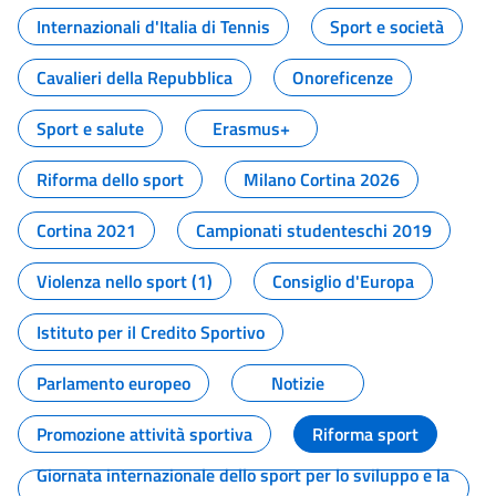
Internazionali d'Italia di Tennis
Sport e società
Cavalieri della Repubblica
Onoreficenze
Sport e salute
Erasmus+
Riforma dello sport
Milano Cortina 2026
Cortina 2021
Campionati studenteschi 2019
Violenza nello sport (1)
Consiglio d'Europa
Istituto per il Credito Sportivo
Parlamento europeo
Notizie
Promozione attività sportiva
Riforma sport
Giornata internazionale dello sport per lo sviluppo e la