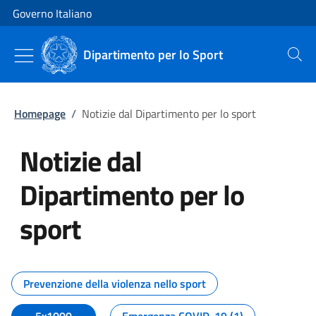
Vai al contenuto
Vai alla navigazione del sito
Governo Italiano
Dipartimento per lo Sport
Cerca
Homepage
/
Notizie dal Dipartimento per lo sport
Notizie dal
Dipartimento per lo
sport
Tutti i contenuti della pagina No
Prevenzione della violenza nello sport