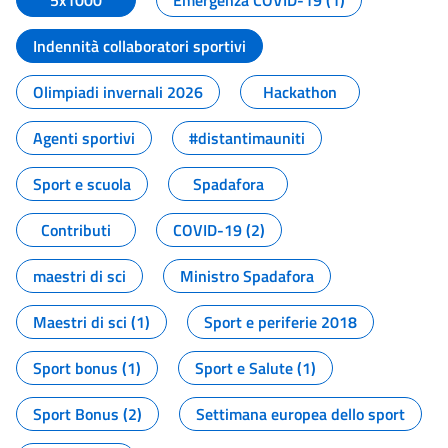
5x1000
Emergenza COVID-19 (1)
Indennità collaboratori sportivi
Olimpiadi invernali 2026
Hackathon
Agenti sportivi
#distantimauniti
Sport e scuola
Spadafora
Contributi
COVID-19 (2)
maestri di sci
Ministro Spadafora
Maestri di sci (1)
Sport e periferie 2018
Sport bonus (1)
Sport e Salute (1)
Sport Bonus (2)
Settimana europea dello sport