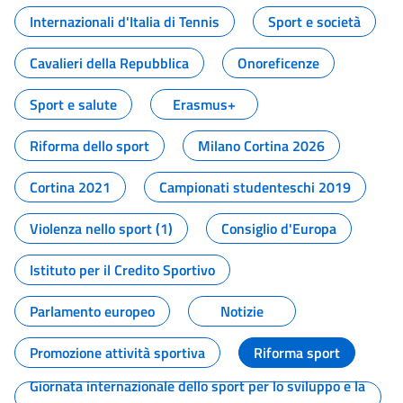
Internazionali d'Italia di Tennis
Sport e società
Cavalieri della Repubblica
Onoreficenze
Sport e salute
Erasmus+
Riforma dello sport
Milano Cortina 2026
Cortina 2021
Campionati studenteschi 2019
Violenza nello sport (1)
Consiglio d'Europa
Istituto per il Credito Sportivo
Parlamento europeo
Notizie
Promozione attività sportiva
Riforma sport
Giornata internazionale dello sport per lo sviluppo e la