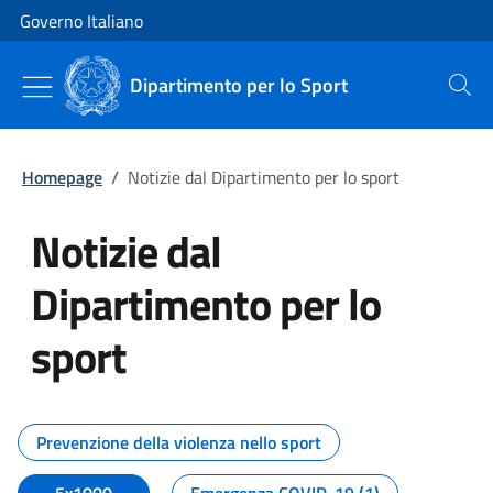
Vai al contenuto
Vai alla navigazione del sito
Governo Italiano
Dipartimento per lo Sport
Cerca
Homepage
/
Notizie dal Dipartimento per lo sport
Notizie dal
Dipartimento per lo
sport
Tutti i contenuti della pagina No
Prevenzione della violenza nello sport