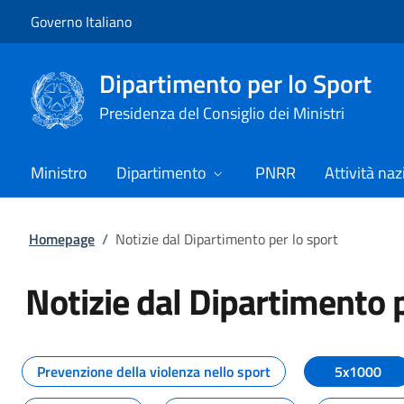
Vai al contenuto
Vai alla navigazione del sito
Governo Italiano
Dipartimento per lo Sport
Presidenza del Consiglio dei Ministri
Ministro
Dipartimento
PNRR
Attività naz
Homepage
/
Notizie dal Dipartimento per lo sport
Notizie dal Dipartimento p
Tutti i contenuti della pagina No
Prevenzione della violenza nello sport
5x1000