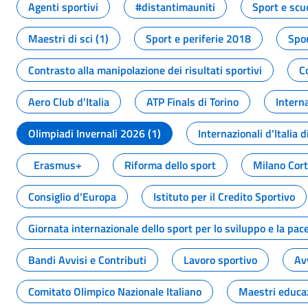
Agenti sportivi
#distantimauniti
Sport e scu
Maestri di sci (1)
Sport e periferie 2018
Spor
Contrasto alla manipolazione dei risultati sportivi
C
Aero Club d'Italia
ATP Finals di Torino
Interna
Olimpiadi Invernali 2026 (1)
Internazionali d'Italia d
Erasmus+
Riforma dello sport
Milano Cor
Consiglio d'Europa
Istituto per il Credito Sportivo
Giornata internazionale dello sport per lo sviluppo e la pac
Bandi Avvisi e Contributi
Lavoro sportivo
Av
Comitato Olimpico Nazionale Italiano
Maestri educa