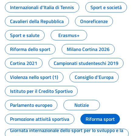
Internazionali d'Italia di Tennis
Sport e società
Cavalieri della Repubblica
Onoreficenze
Sport e salute
Erasmus+
Riforma dello sport
Milano Cortina 2026
Cortina 2021
Campionati studenteschi 2019
Violenza nello sport (1)
Consiglio d'Europa
Istituto per il Credito Sportivo
Parlamento europeo
Notizie
Promozione attività sportiva
Riforma sport
Giornata internazionale dello sport per lo sviluppo e la