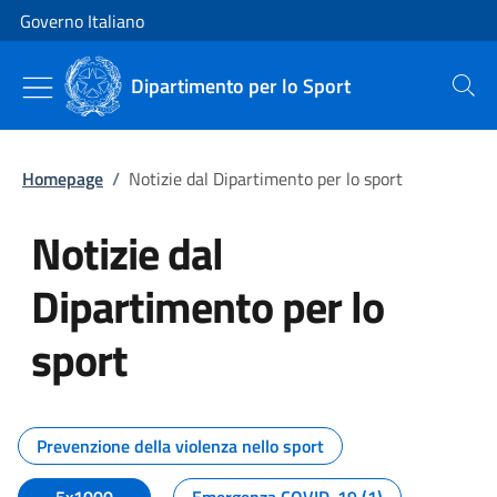
Vai al contenuto
Vai alla navigazione del sito
Governo Italiano
Dipartimento per lo Sport
Cerca
Homepage
/
Notizie dal Dipartimento per lo sport
Notizie dal
Dipartimento per lo
sport
Tutti i contenuti della pagina No
Prevenzione della violenza nello sport