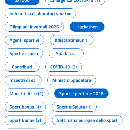
5x1000
Emergenza COVID-19 (1)
Indennità collaboratori sportivi
Olimpiadi invernali 2026
Hackathon
Agenti sportivi
#distantimauniti
Sport e scuola
Spadafora
Contributi
COVID-19 (2)
maestri di sci
Ministro Spadafora
Maestri di sci (1)
Sport e periferie 2018
Sport bonus (1)
Sport e Salute (1)
Sport Bonus (2)
Settimana europea dello sport