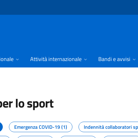
ionale
Attività internazionale
Bandi e avvisi
er lo sport
tizie dal Dipartimento per lo spor
Emergenza COVID-19 (1)
Indennità collaboratori sp