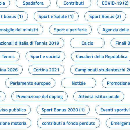
ola
Spadafora
Contributi
COVID-19 (2)
t bonus (1)
Sport e Salute (1)
Sport Bonus (2)
onsiglio dei ministri
Sport e periferie
Agenzia delle
zionali d'Italia di Tennis 2019
Calcio
Finali 
i Tennis
Sport e società
Cavalieri della Repubblica
tina 2026
Cortina 2021
Campionati studenteschi 
Parlamento europeo
Notizie
Promozione 
e
Prevenzione del doping
Attività istituzionale
viso pubblico
Sport Bonus 2020 (1)
Eventi sportivi
zione motoria
contributi a fondo perduto
Emergenz