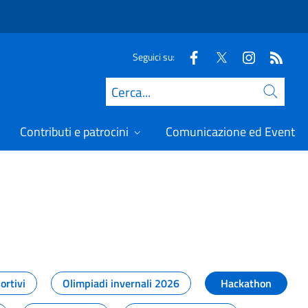
Seguici su:
Cerca
Contributi e patrocini
Comunicazione ed Eventi
t
ortivi
Olimpiadi invernali 2026
Hackathon