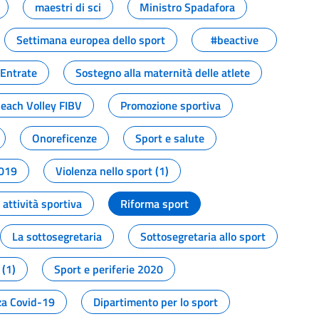
maestri di sci
Ministro Spadafora
Settimana europea dello sport
#beactive
 Entrate
Sostegno alla maternità delle atlete
Beach Volley FIBV
Promozione sportiva
Onoreficenze
Sport e salute
2019
Violenza nello sport (1)
attività sportiva
Riforma sport
La sottosegretaria
Sottosegretaria allo sport
 (1)
Sport e periferie 2020
a Covid-19
Dipartimento per lo sport