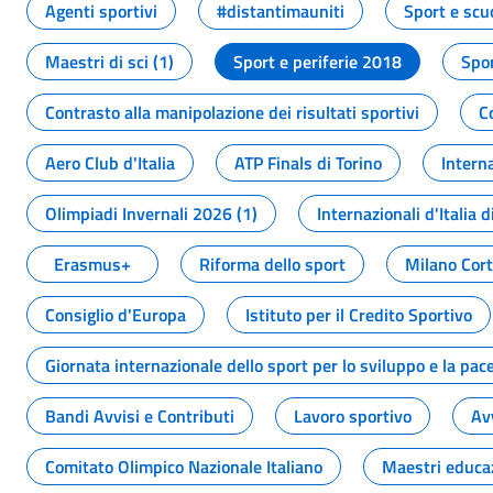
Agenti sportivi
#distantimauniti
Sport e scu
Maestri di sci (1)
Sport e periferie 2018
Spor
Contrasto alla manipolazione dei risultati sportivi
C
Aero Club d'Italia
ATP Finals di Torino
Interna
Olimpiadi Invernali 2026 (1)
Internazionali d'Italia d
Erasmus+
Riforma dello sport
Milano Cor
Consiglio d'Europa
Istituto per il Credito Sportivo
Giornata internazionale dello sport per lo sviluppo e la pac
Bandi Avvisi e Contributi
Lavoro sportivo
Av
Comitato Olimpico Nazionale Italiano
Maestri educa