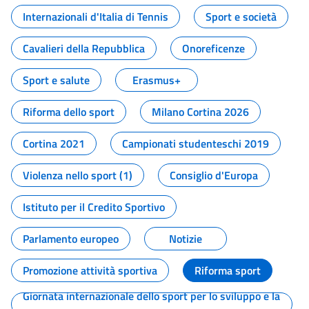
Internazionali d'Italia di Tennis
Sport e società
Cavalieri della Repubblica
Onoreficenze
Sport e salute
Erasmus+
Riforma dello sport
Milano Cortina 2026
Cortina 2021
Campionati studenteschi 2019
Violenza nello sport (1)
Consiglio d'Europa
Istituto per il Credito Sportivo
Parlamento europeo
Notizie
Promozione attività sportiva
Riforma sport
Giornata internazionale dello sport per lo sviluppo e la