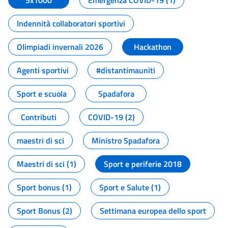
5x1000
Emergenza COVID-19 (1)
Indennità collaboratori sportivi
Olimpiadi invernali 2026
Hackathon
Agenti sportivi
#distantimauniti
Sport e scuola
Spadafora
Contributi
COVID-19 (2)
maestri di sci
Ministro Spadafora
Maestri di sci (1)
Sport e periferie 2018
Sport bonus (1)
Sport e Salute (1)
Sport Bonus (2)
Settimana europea dello sport