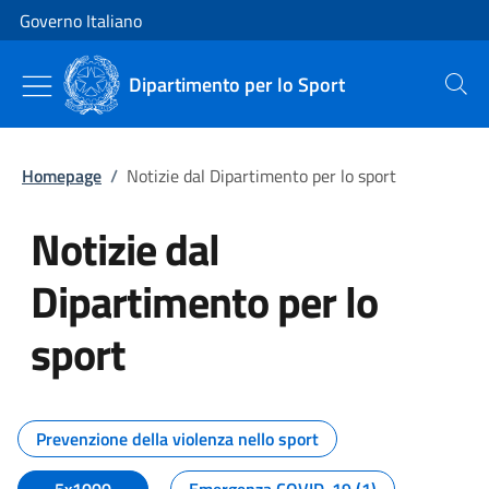
Vai al contenuto
Vai alla navigazione del sito
Governo Italiano
Dipartimento per lo Sport
Cerca
Homepage
/
Notizie dal Dipartimento per lo sport
Notizie dal
Dipartimento per lo
sport
Tutti i contenuti della pagina No
Prevenzione della violenza nello sport