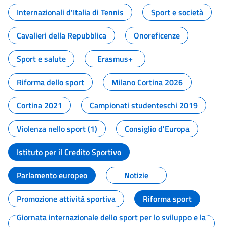
Internazionali d'Italia di Tennis
Sport e società
Cavalieri della Repubblica
Onoreficenze
Sport e salute
Erasmus+
Riforma dello sport
Milano Cortina 2026
Cortina 2021
Campionati studenteschi 2019
Violenza nello sport (1)
Consiglio d'Europa
Istituto per il Credito Sportivo
Parlamento europeo
Notizie
Promozione attività sportiva
Riforma sport
Giornata internazionale dello sport per lo sviluppo e la