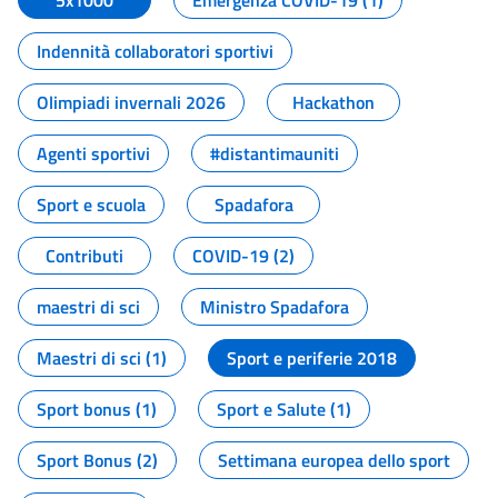
5x1000
Emergenza COVID-19 (1)
Indennità collaboratori sportivi
Olimpiadi invernali 2026
Hackathon
Agenti sportivi
#distantimauniti
Sport e scuola
Spadafora
Contributi
COVID-19 (2)
maestri di sci
Ministro Spadafora
Maestri di sci (1)
Sport e periferie 2018
Sport bonus (1)
Sport e Salute (1)
Sport Bonus (2)
Settimana europea dello sport