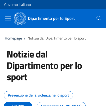
Vai al contenuto
Vai alla navigazione del sito
Governo Italiano
Dipartimento per lo Sport
Cerca
Homepage
/
Notizie dal Dipartimento per lo sport
Notizie dal
Dipartimento per lo
sport
Tutti i contenuti della pagina No
Prevenzione della violenza nello sport