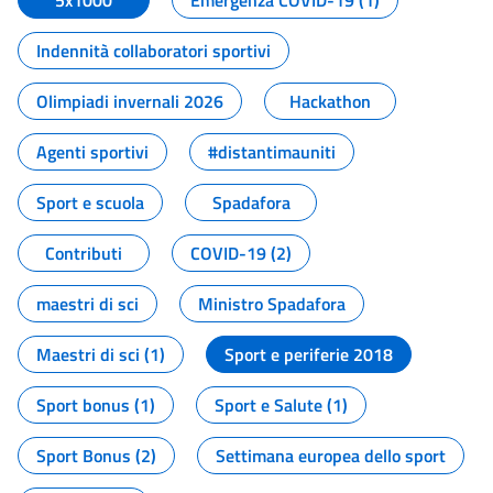
5x1000
Emergenza COVID-19 (1)
Indennità collaboratori sportivi
Olimpiadi invernali 2026
Hackathon
Agenti sportivi
#distantimauniti
Sport e scuola
Spadafora
Contributi
COVID-19 (2)
maestri di sci
Ministro Spadafora
Maestri di sci (1)
Sport e periferie 2018
Sport bonus (1)
Sport e Salute (1)
Sport Bonus (2)
Settimana europea dello sport