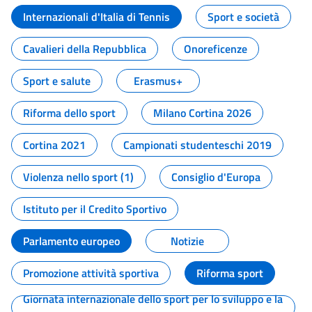
Internazionali d'Italia di Tennis
Sport e società
Cavalieri della Repubblica
Onoreficenze
Sport e salute
Erasmus+
Riforma dello sport
Milano Cortina 2026
Cortina 2021
Campionati studenteschi 2019
Violenza nello sport (1)
Consiglio d'Europa
Istituto per il Credito Sportivo
Parlamento europeo
Notizie
Promozione attività sportiva
Riforma sport
Giornata internazionale dello sport per lo sviluppo e la