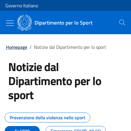
Vai al contenuto
Vai alla navigazione del sito
Governo Italiano
Dipartimento per lo Sport
Cerca
Homepage
/
Notizie dal Dipartimento per lo sport
Notizie dal
Dipartimento per lo
sport
Tutti i contenuti della pagina No
Prevenzione della violenza nello sport