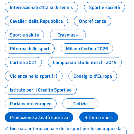
Internazionali d'Italia di Tennis
Sport e società
Cavalieri della Repubblica
Onoreficenze
Sport e salute
Erasmus+
Riforma dello sport
Milano Cortina 2026
Cortina 2021
Campionati studenteschi 2019
Violenza nello sport (1)
Consiglio d'Europa
Istituto per il Credito Sportivo
Parlamento europeo
Notizie
Promozione attività sportiva
Riforma sport
Giornata internazionale dello sport per lo sviluppo e la