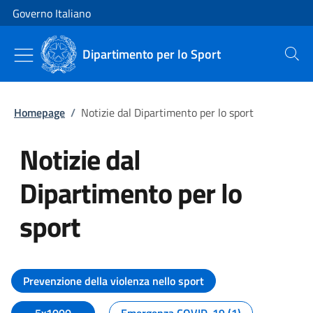
Vai al contenuto
Vai alla navigazione del sito
Governo Italiano
Dipartimento per lo Sport
Cerca
Homepage
/
Notizie dal Dipartimento per lo sport
Notizie dal
Dipartimento per lo
sport
Tutti i contenuti della pagina No
Prevenzione della violenza nello sport