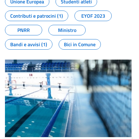
Unione Europea
Studenti atleti
Contributi e patrocini (1)
EYOF 2023
PNRR
Ministro
Bandi e avvisi (1)
Bici in Comune