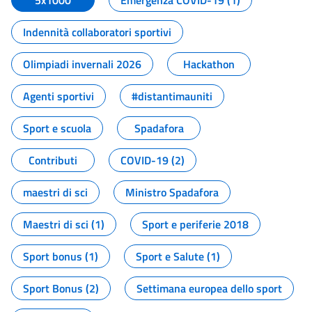
5x1000
Emergenza COVID-19 (1)
Indennità collaboratori sportivi
Olimpiadi invernali 2026
Hackathon
Agenti sportivi
#distantimauniti
Sport e scuola
Spadafora
Contributi
COVID-19 (2)
maestri di sci
Ministro Spadafora
Maestri di sci (1)
Sport e periferie 2018
Sport bonus (1)
Sport e Salute (1)
Sport Bonus (2)
Settimana europea dello sport