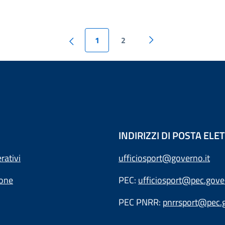
1
2
INDIRIZZI DI POSTA EL
rativi
ufficiosport@governo.it
ione
PEC:
ufficiosport@pec.gover
PEC PNRR:
pnrrsport@pec.g