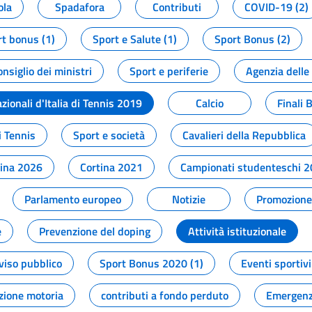
ola
Spadafora
Contributi
COVID-19 (2)
t bonus (1)
Sport e Salute (1)
Sport Bonus (2)
onsiglio dei ministri
Sport e periferie
Agenzia delle
zionali d'Italia di Tennis 2019
Calcio
Finali 
i Tennis
Sport e società
Cavalieri della Repubblica
tina 2026
Cortina 2021
Campionati studenteschi 
Parlamento europeo
Notizie
Promozione 
e
Prevenzione del doping
Attività istituzionale
viso pubblico
Sport Bonus 2020 (1)
Eventi sportivi
zione motoria
contributi a fondo perduto
Emergenz