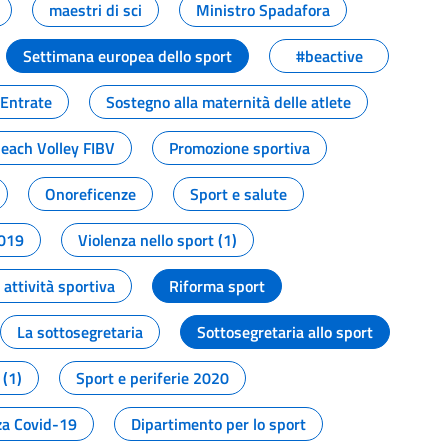
maestri di sci
Ministro Spadafora
Settimana europea dello sport
#beactive
 Entrate
Sostegno alla maternità delle atlete
Beach Volley FIBV
Promozione sportiva
Onoreficenze
Sport e salute
2019
Violenza nello sport (1)
attività sportiva
Riforma sport
La sottosegretaria
Sottosegretaria allo sport
 (1)
Sport e periferie 2020
a Covid-19
Dipartimento per lo sport