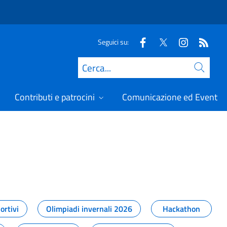
Seguici su:
Cerca
Contributi e patrocini
Comunicazione ed Eventi
t
ortivi
Olimpiadi invernali 2026
Hackathon