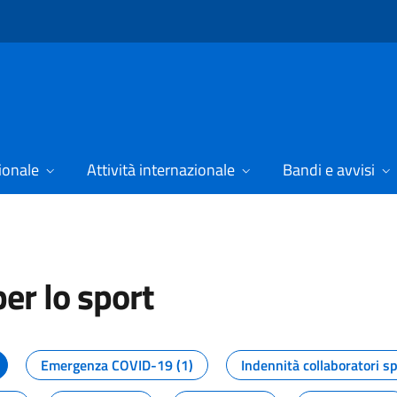
ionale
Attività internazionale
Bandi e avvisi
er lo sport
tizie dal Dipartimento per lo spor
Emergenza COVID-19 (1)
Indennità collaboratori sp