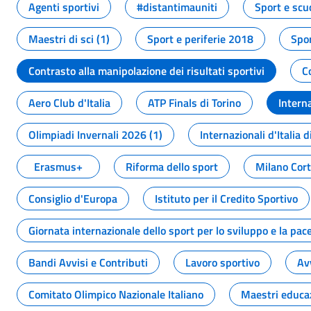
Agenti sportivi
#distantimauniti
Sport e scu
Maestri di sci (1)
Sport e periferie 2018
Spor
Contrasto alla manipolazione dei risultati sportivi
C
Aero Club d'Italia
ATP Finals di Torino
Interna
Olimpiadi Invernali 2026 (1)
Internazionali d'Italia d
Erasmus+
Riforma dello sport
Milano Cor
Consiglio d'Europa
Istituto per il Credito Sportivo
Giornata internazionale dello sport per lo sviluppo e la pac
Bandi Avvisi e Contributi
Lavoro sportivo
Av
Comitato Olimpico Nazionale Italiano
Maestri educa