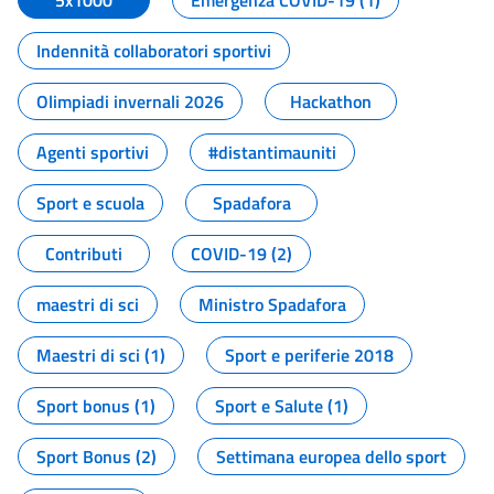
5x1000
Emergenza COVID-19 (1)
Indennità collaboratori sportivi
Olimpiadi invernali 2026
Hackathon
Agenti sportivi
#distantimauniti
Sport e scuola
Spadafora
Contributi
COVID-19 (2)
maestri di sci
Ministro Spadafora
Maestri di sci (1)
Sport e periferie 2018
Sport bonus (1)
Sport e Salute (1)
Sport Bonus (2)
Settimana europea dello sport