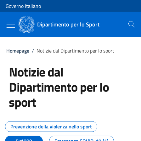
Vai al contenuto
Vai alla navigazione del sito
Governo Italiano
Dipartimento per lo Sport
Cerca
Homepage
/
Notizie dal Dipartimento per lo sport
Notizie dal
Dipartimento per lo
sport
Tutti i contenuti della pagina No
Prevenzione della violenza nello sport