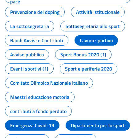
pace
Prevenzione del doping
Attività istituzionale
La sottosegretaria
Sottosegretaria allo sport
Bandi Avvisi e Contributi
Lavoro sportivo
Avviso pubblico
Sport Bonus 2020 (1)
Eventi sportivi (1)
Sport e periferie 2020
Comitato Olimpico Nazionale Italiano
Maestri educazione motoria
contributi a fondo perduto
Emergenza Covid-19
Dipartimento per lo sport