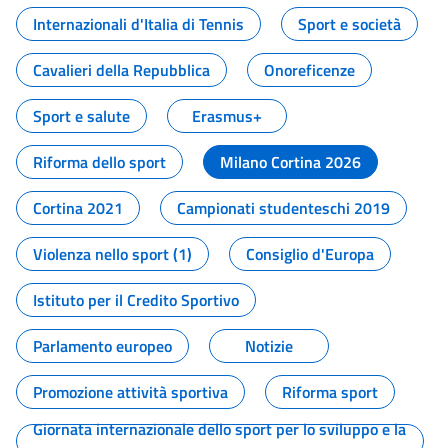
Internazionali d'Italia di Tennis
Sport e società
Cavalieri della Repubblica
Onoreficenze
Sport e salute
Erasmus+
Riforma dello sport
Milano Cortina 2026
Cortina 2021
Campionati studenteschi 2019
Violenza nello sport (1)
Consiglio d'Europa
Istituto per il Credito Sportivo
Parlamento europeo
Notizie
Promozione attività sportiva
Riforma sport
Giornata internazionale dello sport per lo sviluppo e la