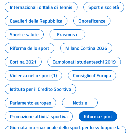
Internazionali d'Italia di Tennis
Sport e società
Cavalieri della Repubblica
Onoreficenze
Sport e salute
Erasmus+
Riforma dello sport
Milano Cortina 2026
Cortina 2021
Campionati studenteschi 2019
Violenza nello sport (1)
Consiglio d'Europa
Istituto per il Credito Sportivo
Parlamento europeo
Notizie
Promozione attività sportiva
Riforma sport
Giornata internazionale dello sport per lo sviluppo e la