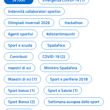
5x1000
Emergenza COVID-19 (1)
Indennità collaboratori sportivi
Olimpiadi invernali 2026
Hackathon
Agenti sportivi
#distantimauniti
Sport e scuola
Spadafora
Contributi
COVID-19 (2)
maestri di sci
Ministro Spadafora
Maestri di sci (1)
Sport e periferie 2018
Sport bonus (1)
Sport e Salute (1)
Sport Bonus (2)
Settimana europea dello sport