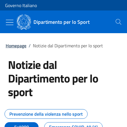
Vai al contenuto
Vai alla navigazione del sito
Governo Italiano
Dipartimento per lo Sport
Cerca
Homepage
/
Notizie dal Dipartimento per lo sport
Notizie dal
Dipartimento per lo
sport
Tutti i contenuti della pagina No
Prevenzione della violenza nello sport