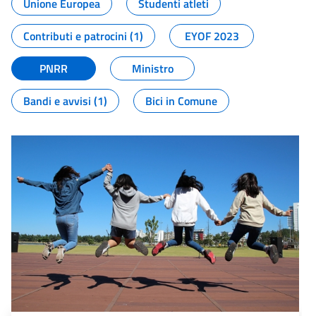
Unione Europea
Studenti atleti
Contributi e patrocini (1)
EYOF 2023
PNRR
Ministro
Bandi e avvisi (1)
Bici in Comune