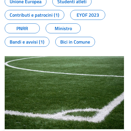
Unione Europea
Studenti atleti
Contributi e patrocini (1)
EYOF 2023
PNRR
Ministro
Bandi e avvisi (1)
Bici in Comune