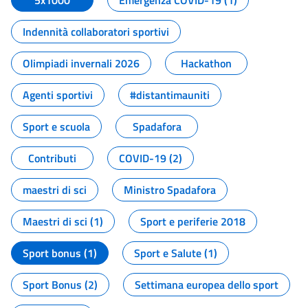
5x1000
Emergenza COVID-19 (1)
Indennità collaboratori sportivi
Olimpiadi invernali 2026
Hackathon
Agenti sportivi
#distantimauniti
Sport e scuola
Spadafora
Contributi
COVID-19 (2)
maestri di sci
Ministro Spadafora
Maestri di sci (1)
Sport e periferie 2018
Sport bonus (1)
Sport e Salute (1)
Sport Bonus (2)
Settimana europea dello sport