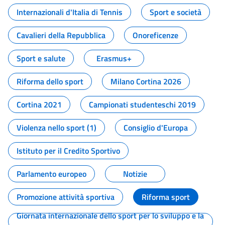
Internazionali d'Italia di Tennis
Sport e società
Cavalieri della Repubblica
Onoreficenze
Sport e salute
Erasmus+
Riforma dello sport
Milano Cortina 2026
Cortina 2021
Campionati studenteschi 2019
Violenza nello sport (1)
Consiglio d'Europa
Istituto per il Credito Sportivo
Parlamento europeo
Notizie
Promozione attività sportiva
Riforma sport
Giornata internazionale dello sport per lo sviluppo e la