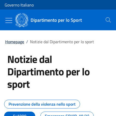
Vai al contenuto
Vai alla navigazione del sito
Governo Italiano
Dipartimento per lo Sport
Cerca
Homepage
/
Notizie dal Dipartimento per lo sport
Notizie dal
Dipartimento per lo
sport
Tutti i contenuti della pagina No
Prevenzione della violenza nello sport