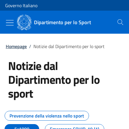
Vai al contenuto
Vai alla navigazione del sito
Governo Italiano
Dipartimento per lo Sport
Cerca
Homepage
/
Notizie dal Dipartimento per lo sport
Notizie dal
Dipartimento per lo
sport
Tutti i contenuti della pagina No
Prevenzione della violenza nello sport