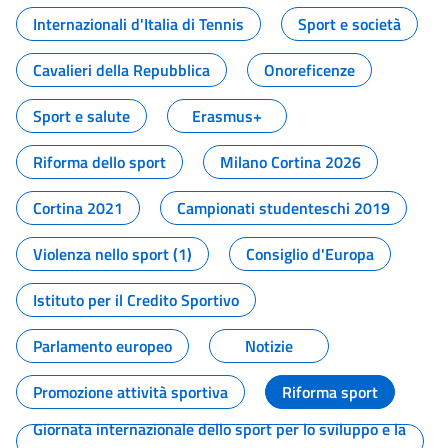
Internazionali d'Italia di Tennis
Sport e società
Cavalieri della Repubblica
Onoreficenze
Sport e salute
Erasmus+
Riforma dello sport
Milano Cortina 2026
Cortina 2021
Campionati studenteschi 2019
Violenza nello sport (1)
Consiglio d'Europa
Istituto per il Credito Sportivo
Parlamento europeo
Notizie
Promozione attività sportiva
Riforma sport
Giornata internazionale dello sport per lo sviluppo e la