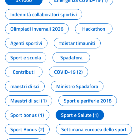
5x1000
Emergenza COVID-19 (1)
Indennità collaboratori sportivi
Olimpiadi invernali 2026
Hackathon
Agenti sportivi
#distantimauniti
Sport e scuola
Spadafora
Contributi
COVID-19 (2)
maestri di sci
Ministro Spadafora
Maestri di sci (1)
Sport e periferie 2018
Sport bonus (1)
Sport e Salute (1)
Sport Bonus (2)
Settimana europea dello sport