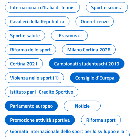
Internazionali d'Italia di Tennis
Sport e società
Cavalieri della Repubblica
Onoreficenze
Sport e salute
Erasmus+
Riforma dello sport
Milano Cortina 2026
Cortina 2021
Campionati studenteschi 2019
Violenza nello sport (1)
Consiglio d'Europa
Istituto per il Credito Sportivo
Parlamento europeo
Notizie
Promozione attività sportiva
Riforma sport
Giornata internazionale dello sport per lo sviluppo e la