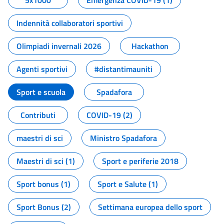
5x1000
Emergenza COVID-19 (1)
Indennità collaboratori sportivi
Olimpiadi invernali 2026
Hackathon
Agenti sportivi
#distantimauniti
Sport e scuola
Spadafora
Contributi
COVID-19 (2)
maestri di sci
Ministro Spadafora
Maestri di sci (1)
Sport e periferie 2018
Sport bonus (1)
Sport e Salute (1)
Sport Bonus (2)
Settimana europea dello sport