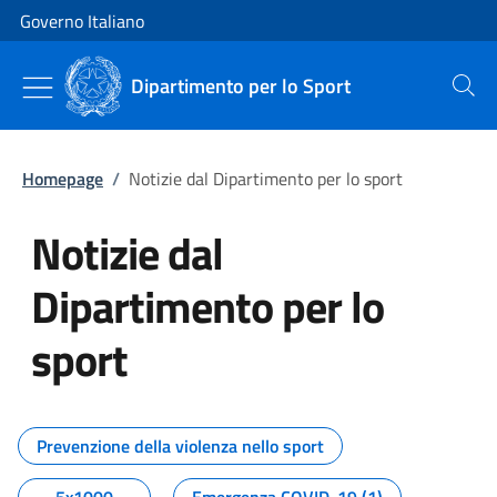
Vai al contenuto
Vai alla navigazione del sito
Governo Italiano
Dipartimento per lo Sport
Cerca
Homepage
/
Notizie dal Dipartimento per lo sport
Notizie dal
Dipartimento per lo
sport
Tutti i contenuti della pagina No
Prevenzione della violenza nello sport