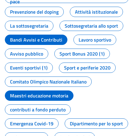
pace
Prevenzione del doping
Attività istituzionale
La sottosegretaria
Sottosegretaria allo sport
Bandi Avvisi e Contributi
Lavoro sportivo
Avviso pubblico
Sport Bonus 2020 (1)
Eventi sportivi (1)
Sport e periferie 2020
Comitato Olimpico Nazionale Italiano
Maestri educazione motoria
contributi a fondo perduto
Emergenza Covid-19
Dipartimento per lo sport