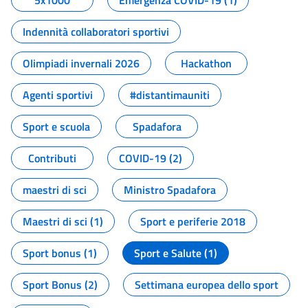
5x1000
Emergenza COVID-19 (1)
Indennità collaboratori sportivi
Olimpiadi invernali 2026
Hackathon
Agenti sportivi
#distantimauniti
Sport e scuola
Spadafora
Contributi
COVID-19 (2)
maestri di sci
Ministro Spadafora
Maestri di sci (1)
Sport e periferie 2018
Sport bonus (1)
Sport e Salute (1)
Sport Bonus (2)
Settimana europea dello sport