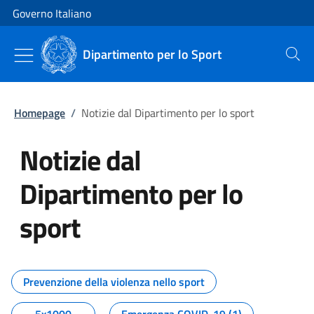
Vai al contenuto
Vai alla navigazione del sito
Governo Italiano
Dipartimento per lo Sport
Cerca
Homepage
/
Notizie dal Dipartimento per lo sport
Notizie dal
Dipartimento per lo
sport
Tutti i contenuti della pagina No
Prevenzione della violenza nello sport