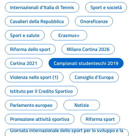
Internazionali d'Italia di Tennis
Sport e società
Cavalieri della Repubblica
Onoreficenze
Sport e salute
Erasmus+
Riforma dello sport
Milano Cortina 2026
Cortina 2021
Campionati studenteschi 2019
Violenza nello sport (1)
Consiglio d'Europa
Istituto per il Credito Sportivo
Parlamento europeo
Notizie
Promozione attività sportiva
Riforma sport
Giornata internazionale dello sport per lo sviluppo e la