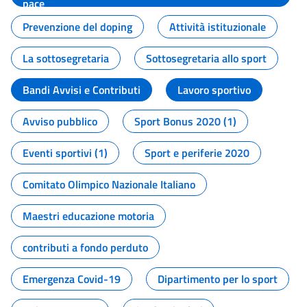
pace
Prevenzione del doping
Attività istituzionale
La sottosegretaria
Sottosegretaria allo sport
Bandi Avvisi e Contributi
Lavoro sportivo
Avviso pubblico
Sport Bonus 2020 (1)
Eventi sportivi (1)
Sport e periferie 2020
Comitato Olimpico Nazionale Italiano
Maestri educazione motoria
contributi a fondo perduto
Emergenza Covid-19
Dipartimento per lo sport