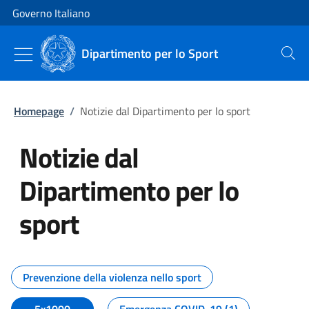
Vai al contenuto
Vai alla navigazione del sito
Governo Italiano
Dipartimento per lo Sport
Cerca
Homepage
/
Notizie dal Dipartimento per lo sport
Notizie dal
Dipartimento per lo
sport
Tutti i contenuti della pagina No
Prevenzione della violenza nello sport