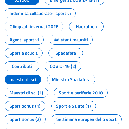
5x1000
Emergenza COVID-19 (1)
Indennità collaboratori sportivi
Olimpiadi invernali 2026
Hackathon
Agenti sportivi
#distantimauniti
Sport e scuola
Spadafora
Contributi
COVID-19 (2)
maestri di sci
Ministro Spadafora
Maestri di sci (1)
Sport e periferie 2018
Sport bonus (1)
Sport e Salute (1)
Sport Bonus (2)
Settimana europea dello sport