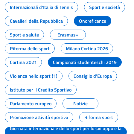
Internazionali d'Italia di Tennis
Sport e società
Cavalieri della Repubblica
Onoreficenze
Sport e salute
Erasmus+
Riforma dello sport
Milano Cortina 2026
Cortina 2021
Campionati studenteschi 2019
Violenza nello sport (1)
Consiglio d'Europa
Istituto per il Credito Sportivo
Parlamento europeo
Notizie
Promozione attività sportiva
Riforma sport
Giornata internazionale dello sport per lo sviluppo e la