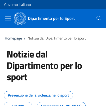
Vai al contenuto
Vai alla navigazione del sito
Governo Italiano
Dipartimento per lo Sport
Cerca
Homepage
/
Notizie dal Dipartimento per lo sport
Notizie dal
Dipartimento per lo
sport
Tutti i contenuti della pagina No
Prevenzione della violenza nello sport