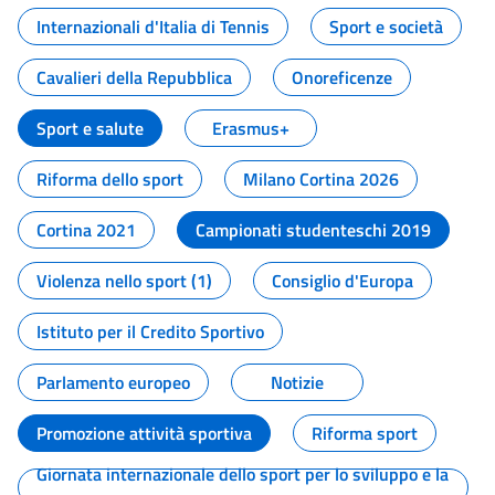
Internazionali d'Italia di Tennis
Sport e società
Cavalieri della Repubblica
Onoreficenze
Sport e salute
Erasmus+
Riforma dello sport
Milano Cortina 2026
Cortina 2021
Campionati studenteschi 2019
Violenza nello sport (1)
Consiglio d'Europa
Istituto per il Credito Sportivo
Parlamento europeo
Notizie
Promozione attività sportiva
Riforma sport
Giornata internazionale dello sport per lo sviluppo e la