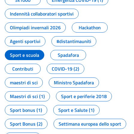
5x1000
Emergenza COVID-19 (1)
Indennità collaboratori sportivi
Olimpiadi invernali 2026
Hackathon
Agenti sportivi
#distantimauniti
Sport e scuola
Spadafora
Contributi
COVID-19 (2)
maestri di sci
Ministro Spadafora
Maestri di sci (1)
Sport e periferie 2018
Sport bonus (1)
Sport e Salute (1)
Sport Bonus (2)
Settimana europea dello sport