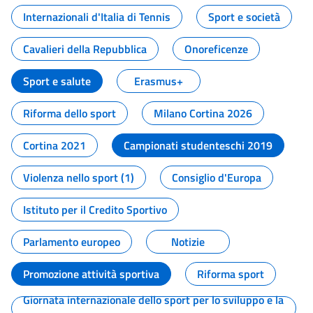
Internazionali d'Italia di Tennis
Sport e società
Cavalieri della Repubblica
Onoreficenze
Sport e salute
Erasmus+
Riforma dello sport
Milano Cortina 2026
Cortina 2021
Campionati studenteschi 2019
Violenza nello sport (1)
Consiglio d'Europa
Istituto per il Credito Sportivo
Parlamento europeo
Notizie
Promozione attività sportiva
Riforma sport
Giornata internazionale dello sport per lo sviluppo e la