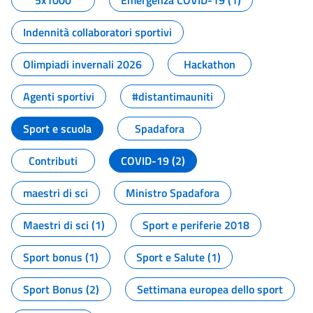
5x1000
Emergenza COVID-19 (1)
Indennità collaboratori sportivi
Olimpiadi invernali 2026
Hackathon
Agenti sportivi
#distantimauniti
Sport e scuola
Spadafora
Contributi
COVID-19 (2)
maestri di sci
Ministro Spadafora
Maestri di sci (1)
Sport e periferie 2018
Sport bonus (1)
Sport e Salute (1)
Sport Bonus (2)
Settimana europea dello sport