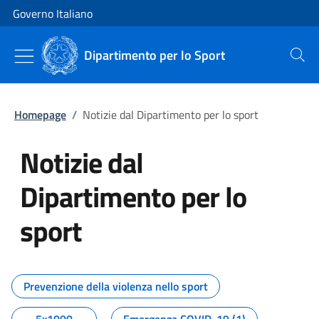
Vai al contenuto
Vai alla navigazione del sito
Governo Italiano
Dipartimento per lo Sport
Cerca
Homepage
/
Notizie dal Dipartimento per lo sport
Notizie dal
Dipartimento per lo
sport
Tutti i contenuti della pagina No
Prevenzione della violenza nello sport