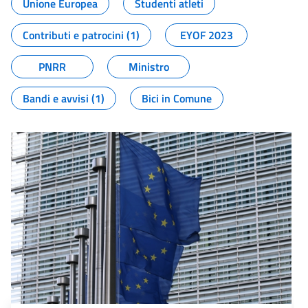
Unione Europea
Studenti atleti
Contributi e patrocini (1)
EYOF 2023
PNRR
Ministro
Bandi e avvisi (1)
Bici in Comune