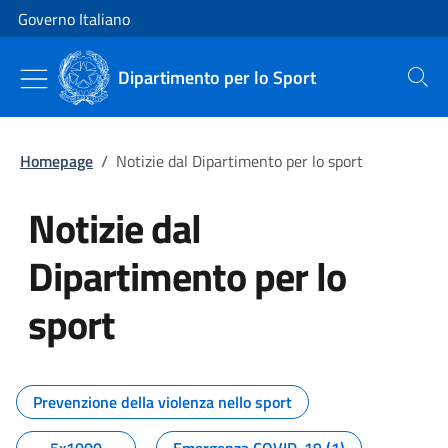
Vai al contenuto
Vai alla navigazione del sito
Governo Italiano
Dipartimento per lo Sport
Cerca
Homepage
/
Notizie dal Dipartimento per lo sport
Notizie dal
Dipartimento per lo
sport
Tutti i contenuti della pagina No
Prevenzione della violenza nello sport