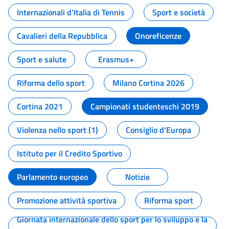
Internazionali d'Italia di Tennis
Sport e società
Cavalieri della Repubblica
Onoreficenze
Sport e salute
Erasmus+
Riforma dello sport
Milano Cortina 2026
Cortina 2021
Campionati studenteschi 2019
Violenza nello sport (1)
Consiglio d'Europa
Istituto per il Credito Sportivo
Parlamento europeo
Notizie
Promozione attività sportiva
Riforma sport
Giornata internazionale dello sport per lo sviluppo e la