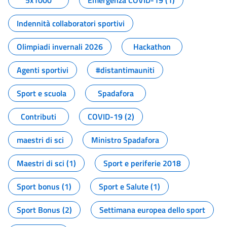
5x1000
Emergenza COVID-19 (1)
Indennità collaboratori sportivi
Olimpiadi invernali 2026
Hackathon
Agenti sportivi
#distantimauniti
Sport e scuola
Spadafora
Contributi
COVID-19 (2)
maestri di sci
Ministro Spadafora
Maestri di sci (1)
Sport e periferie 2018
Sport bonus (1)
Sport e Salute (1)
Sport Bonus (2)
Settimana europea dello sport